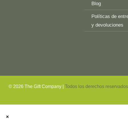
Blog
Políticas de entr
y devoluciones
Top
Rated
service
2025-
©
2026
The Gift Company |
Todos los derechos reservado
×