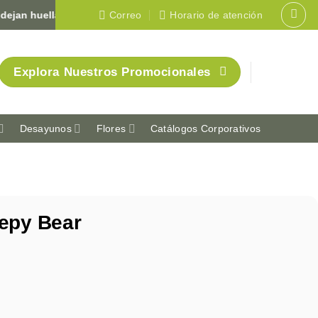
 huella en Colombia 🇨🇴
Correo
Horario de atención
Explora Nuestros Promocionales
Desayunos
Flores
Catálogos Corporativos
eepy Bear