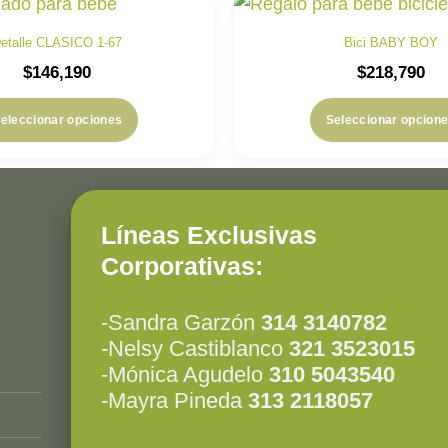
etalle CLASICO 1-67
Bici BABY BOY
$
146,190
$
218,790
eleccionar opciones
Seleccionar opcion
Líneas Exclusivas
Corporativas:
-Sandra Garzón
314 3140782
-Nelsy Castiblanco
321 3523015
-Mónica Agudelo
310 5043540
-Mayra Pineda
313 2118057