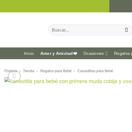
Saltar
al
contenido
Buscar
por:
Inicio
Amor y Amistad❤️
Ocasiones
Regalos 
Portada
»
Tienda
»
Regalos para Bebé
»
Canastillas para Bebé