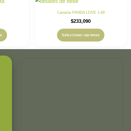
Canasta PANDA LOVE 1-49
$
233,090
es
Seleccionar opciones