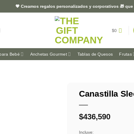
💖 Creamos regalos personalizados y corporativos 🎁 que dejan
$
0
para Bebé
Anchetas Gourmet
Tablas de Quesos
Frutas
Canastilla Sl
$
436,590
Incluye: