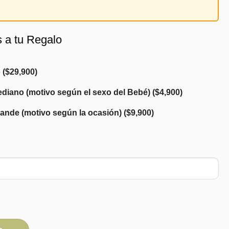
s a tu Regalo
o
(
$
29,900
)
diano (motivo según el sexo del Bebé)
(
$
4,900
)
ande (motivo según la ocasión)
(
$
9,900
)