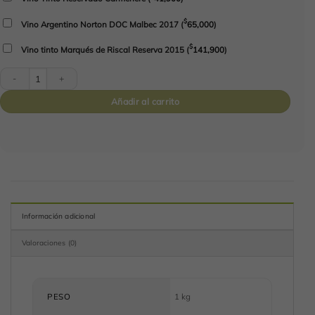
$
Vino Argentino Norton DOC Malbec 2017
(
65,000
)
$
Vino tinto Marqués de Riscal Reserva 2015
(
141,900
)
Cajita Dulce Día cantidad
Añadir al carrito
Información adicional
Valoraciones (0)
PESO
1 kg