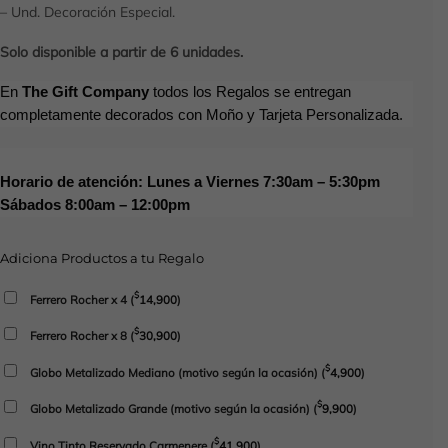
– Und. Decoración Especial.
Solo disponible a partir de 6 unidades.
En
The Gift Company
todos los Regalos se entregan
completamente decorados con Moño y Tarjeta Personalizada.
Horario de atención: Lunes a Viernes 7:30am – 5:30pm
Sábados 8:00am – 12:00pm
Adiciona Productos a tu Regalo
$
Ferrero Rocher x 4
(
14,900
)
$
Ferrero Rocher x 8
(
30,900
)
$
Globo Metalizado Mediano (motivo según la ocasión)
(
4,900
)
$
Globo Metalizado Grande (motivo según la ocasión)
(
9,900
)
$
Vino Tinto Reservado Carmenere
(
41,900
)