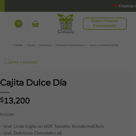
Saltar
Creamos rega
al
contenido
Explora Nuestros
Promocionales
Portada
»
Tienda
»
Ocasiones
»
Próximas Celebraciones
»
Amor y Amistad (18/09)
Cajita Dulce Día
13,200
$
Incluye:
– Und. Linda Cajita en MDF Tamaño: 8cmx6cmx8,5cm.
– Und. Deliciosos Chocolates x8.