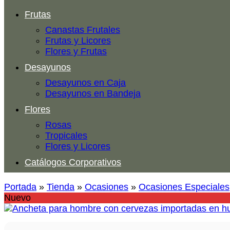
Frutas
Canastas Frutales
Frutas y Licores
Flores y Frutas
Desayunos
Desayunos en Caja
Desayunos en Bandeja
Flores
Rosas
Tropicales
Flores y Licores
Catálogos Corporativos
Portada
»
Tienda
»
Ocasiones
»
Ocasiones Especiales
Nuevo