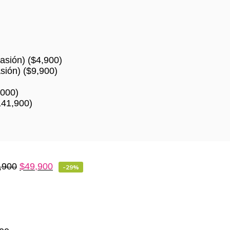
asión)
(
$
4,900
)
sión)
(
$
9,900
)
,000
)
141,900
)
,900
$
49,900
-29%