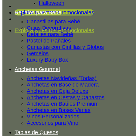
Halloween
Explora Nuestros Promocionales
Regalos para Bebé
Canastillas para Bebé
Cajas Decorativas
Explora Nuestros Promocionales
Detalles para Bebé
Pastel de Pañales
Canastas con Cintillas y Globos
Gemelos
Luxury Baby Box
Anchetas Gourmet
Anchetas Navideñas (Todas)
Anchetas en Base de Madera
Anchetas en Caja Deluxe
Anchetas en Cestas y Canastos
Anchetas en Baúles Premium
Anchetas en Bases Varias
Vinos Personalizados
Accesorios para Vino
Tablas de Quesos