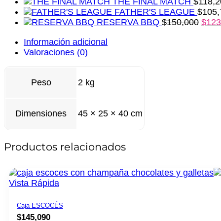
THE FINAL MATCH
$
118,2
FATHER'S LEAGUE
$
105,
RESERVA BBQ
$
150,000
$
123
Información adicional
Valoraciones (0)
Peso
2 kg
Dimensiones
45 × 25 × 40 cm
Productos relacionados
Vista Rápida
Caja ESCOCÉS
$
145,090