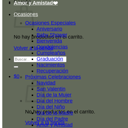
Carrito
Amor y Amistad❤️
Ocasiones
Ocasiones Especiales
Aniversario
Baby Shower
No hay productos en el carrito.
Bienvenida
Condolencias
Volver a la tienda
Cumpleaños
Buscar
Graduación
por:
Nacimientos
Recuperación
$
0
Próximas Celebraciones
Navidad
San Valentin
Día de la Mujer
Día del Hombre
Día del Niño
No hay productos en el carrito.
Día de la Madre
Día del Padre
Volver a la tienda
Amor y Amistad