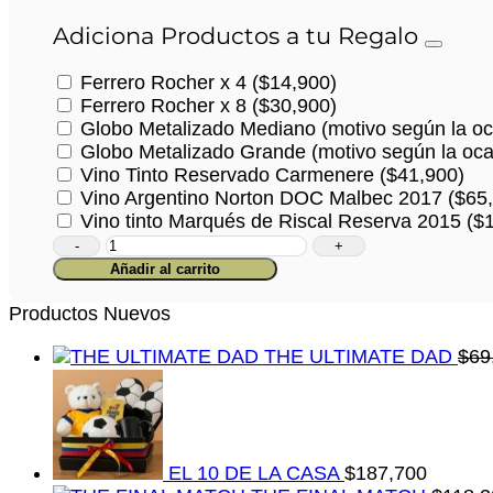
Adiciona Productos a tu Regalo
Ferrero Rocher x 4
(
$
14,900
)
Ferrero Rocher x 8
(
$
30,900
)
Globo Metalizado Mediano (motivo según la oc
Globo Metalizado Grande (motivo según la oca
Vino Tinto Reservado Carmenere
(
$
41,900
)
Vino Argentino Norton DOC Malbec 2017
(
$
65
Vino tinto Marqués de Riscal Reserva 2015
(
$
Caja
Royalty
Añadir al carrito
cantidad
Productos Nuevos
THE ULTIMATE DAD
$
69
EL 10 DE LA CASA
$
187,700