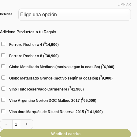
LIMPIAR
Bebidas
Adiciona Productos a tu Regalo
$
Ferrero Rocher x 4
(
14,900
)
$
Ferrero Rocher x 8
(
30,900
)
$
Globo Metalizado Mediano (motivo según la ocasión)
(
4,900
)
$
Globo Metalizado Grande (motivo según la ocasión)
(
9,900
)
$
Vino Tinto Reservado Carmenere
(
41,900
)
$
Vino Argentino Norton DOC Malbec 2017
(
65,000
)
$
Vino tinto Marqués de Riscal Reserva 2015
(
141,900
)
Caja Movie Time cantidad
Añadir al carrito