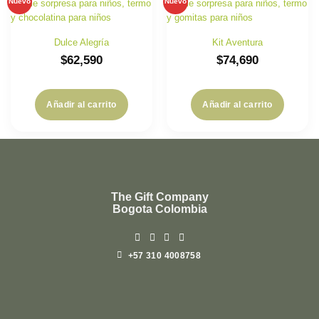
Nuevo
Nuevo
Dulce Alegría
Kit Aventura
$
62,590
$
74,690
Añadir al carrito
Añadir al carrito
The Gift Company
Bogota Colombia
+57 310 4008758