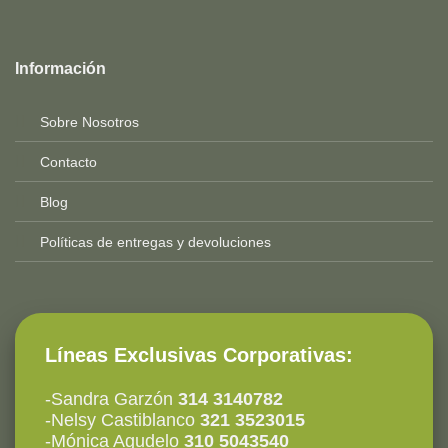
Top
Rated
service
Información
2025-
Sobre Nosotros
Contacto
Blog
Políticas de entregas y devoluciones
Líneas Exclusivas Corporativas:
-Sandra Garzón
314 3140782
-Nelsy Castiblanco
321 3523015
-Mónica Agudelo
310 5043540