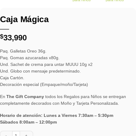
Caja Mágica
$
33,990
Paq. Galletas Oreo 36g.
Paq. Gomas azucaradas x80g.
Und. Sachet de crema para untar MUUU 10g x2
Und. Globo con mensaje predeterminado.
Caja Cartón.
Decoración especial (Empaque/moño/Tarjeta)
En
The Gift Company
todos los Regalos para Niños se entregan
completamente decorados con Moño y Tarjeta Personalizada.
Horario de atención: Lunes a Viernes 7:30am – 5:30pm
Sábados 8:00am – 12:00pm
Caja Mágica cantidad