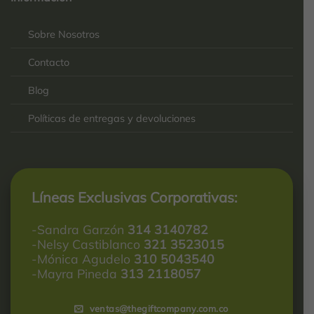
2025-
Sobre Nosotros
Contacto
Blog
Políticas de entregas y devoluciones
Líneas Exclusivas Corporativas:
-Sandra Garzón
314 3140782
-Nelsy Castiblanco
321 3523015
-Mónica Agudelo
310 5043540
-Mayra Pineda
313 2118057
ventas@thegiftcompany.com.co