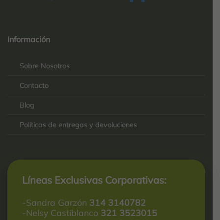
Top
Rated
service
Información
2025-
Sobre Nosotros
Contacto
Blog
Políticas de entregas y devoluciones
Líneas Exclusivas Corporativas:
-Sandra Garzón
314 3140782
-Nelsy Castiblanco
321 3523015