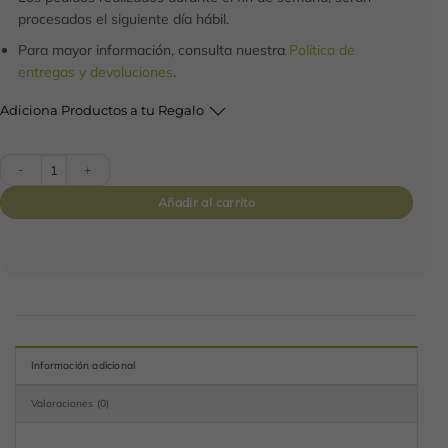
procesados el siguiente día hábil.
Para mayor información, consulta nuestra
Política de
entregas y devoluciones
.
Adiciona Productos a tu Regalo
Box Thali cantidad
Añadir al carrito
Información adicional
Valoraciones (0)