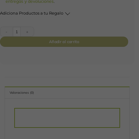
entregas y devoluciones
.
Adiciona Productos a tu Regalo
Box de Frutos Naturales cantidad
Añadir al carrito
Valoraciones (0)