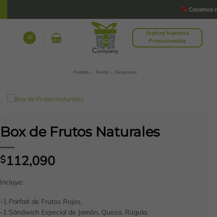
Saltar
Creamos rega
al
contenido
Explora Nuestros
Promocionales
Portada
»
Tienda
»
Desayunos
Box de Frutos Naturales
112,090
$
Incluye:
-1 Parfait de Frutos Rojos.
-1 Sándwich Especial de Jamón, Queso, Rúgula.