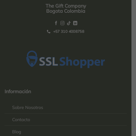
The Gift Company
Bogota Colombia
+57 310 4008758
Top
Rated
service
Información
2025-
Sobre Nosotros
Contacto
Blog