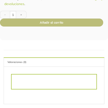
devoluciones
.
Ancheta Tesoro de Navidad cantidad
Añadir al carrito
Valoraciones (0)