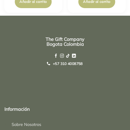
Añadir al carrito
Añadir al carrito
The Gift Company
Bogota Colombia
+57 310 4008758
Top
Rated
service
Información
2025-
Sobre Nosotros