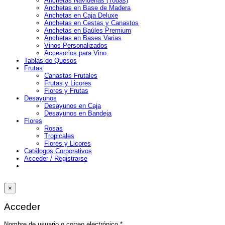
Anchetas Navideñas (Todas)
Anchetas en Base de Madera
Anchetas en Caja Deluxe
Anchetas en Cestas y Canastos
Anchetas en Baúles Premium
Anchetas en Bases Varias
Vinos Personalizados
Accesorios para Vino
Tablas de Quesos
Frutas
Canastas Frutales
Frutas y Licores
Flores y Frutas
Desayunos
Desayunos en Caja
Desayunos en Bandeja
Flores
Rosas
Tropicales
Flores y Licores
Catálogos Corporativos
Acceder / Registrarse
×
Acceder
Obligatorio
Nombre de usuario o correo electrónico
*