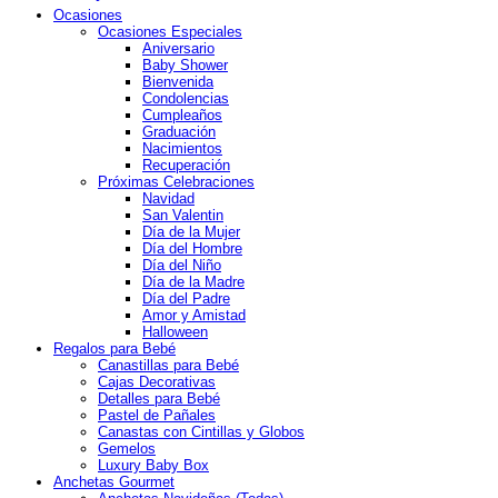
Ocasiones
Ocasiones Especiales
Aniversario
Baby Shower
Bienvenida
Condolencias
Cumpleaños
Graduación
Nacimientos
Recuperación
Próximas Celebraciones
Navidad
San Valentin
Día de la Mujer
Día del Hombre
Día del Niño
Día de la Madre
Día del Padre
Amor y Amistad
Halloween
Regalos para Bebé
Canastillas para Bebé
Cajas Decorativas
Detalles para Bebé
Pastel de Pañales
Canastas con Cintillas y Globos
Gemelos
Luxury Baby Box
Anchetas Gourmet