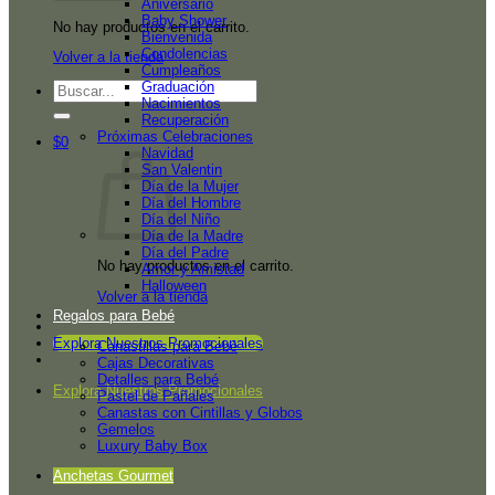
Aniversario
Baby Shower
No hay productos en el carrito.
Bienvenida
Condolencias
Volver a la tienda
Cumpleaños
Graduación
Buscar
Nacimientos
por:
Recuperación
Próximas Celebraciones
$
0
Navidad
San Valentin
Día de la Mujer
Día del Hombre
Día del Niño
Día de la Madre
Día del Padre
No hay productos en el carrito.
Amor y Amistad
Halloween
Volver a la tienda
Regalos para Bebé
Explora Nuestros Promocionales
Canastillas para Bebé
Cajas Decorativas
Detalles para Bebé
Explora Nuestros Promocionales
Pastel de Pañales
Canastas con Cintillas y Globos
Gemelos
Luxury Baby Box
Anchetas Gourmet