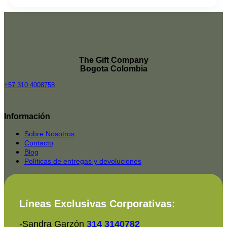
The Gift Company
Bogota Colombia
+57 310 4008758
Top
Rated
Información
service
2025-
Sobre Nosotros
Contacto
Blog
Políticas de entregas y devoluciones
Líneas Exclusivas Corporativas:
-Sandra Garzón
314 3140782