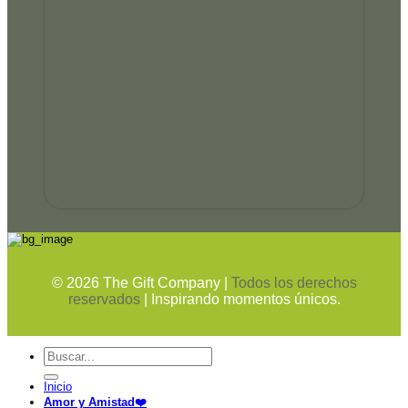
©
2026
The Gift Company |
Todos los derechos
reservados
| Inspirando momentos únicos.
Buscar
por:
Inicio
Amor y Amistad❤️