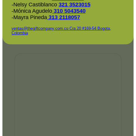
-Nelsy Castiblanco
321 3523015
-Mónica Agudelo
310 5043540
-Mayra Pineda
313 2118057
ventas@thegiftcompany.com.co
Cra 20 #169-54 Bogota,
Colombia