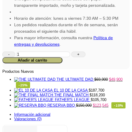
transparente importado, moño y tarjeta personalizada.
Horario de atención: lunes a viernes 7:30 AM – 5:30 PM
Los pedidos realizados durante el fin de semana, serán
procesados el siguiente día hábil.
Para mayor información, consulta nuestra
Política de
entregas y devoluciones
.
Ancheta
Paladares
Añadir al carrito
Intensos
cantidad
Productos Nuevos
THE ULTIMATE DAD
$
69,900
$
49,900
-29%
EL 10 DE LA CASA
$
187,700
THE FINAL MATCH
$
118,200
FATHER'S LEAGUE
$
105,700
RESERVA BBQ
$
150,000
$
123,545
-18%
Información adicional
Valoraciones (0)