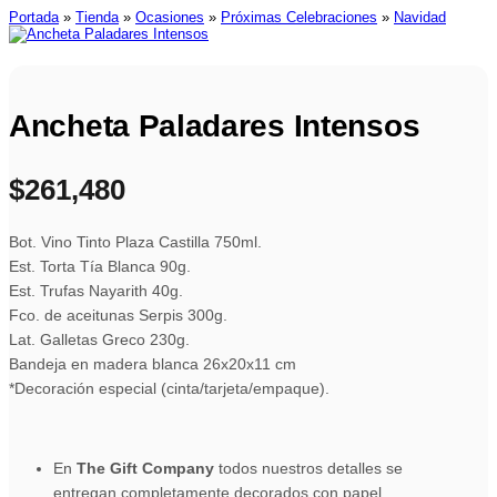
Portada
»
Tienda
»
Ocasiones
»
Próximas Celebraciones
»
Navidad
Ancheta Paladares Intensos
$
261,480
Bot. Vino Tinto Plaza Castilla 750ml.
Est. Torta Tía Blanca 90g.
Est. Trufas Nayarith 40g.
Fco. de aceitunas Serpis 300g.
Lat. Galletas Greco 230g.
Bandeja en madera blanca 26x20x11 cm
*Decoración especial (cinta/tarjeta/empaque).
En
The Gift Company
todos nuestros detalles se
entregan completamente decorados con papel