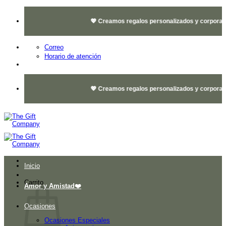
Saltar
al
💖 Creamos regalos personalizados y corporativos
contenido
Correo
Horario de atención
💖 Creamos regalos personalizados y corporativos
Inicio
Carrito
Amor y Amistad❤️
Ocasiones
Ocasiones Especiales