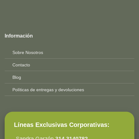
Top
Rated
service
Información
2025-
Sobre Nosotros
Contacto
Blog
Políticas de entregas y devoluciones
Líneas Exclusivas Corporativas:
-Sandra Garzón
314 3140782