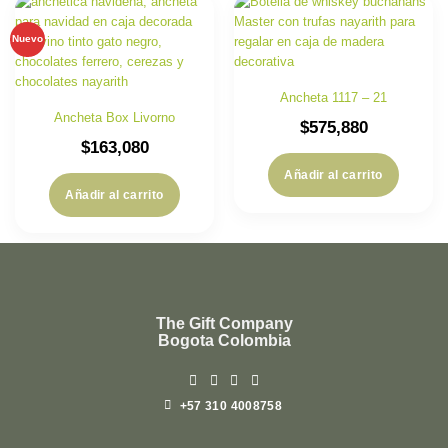
Nuevo
Ancheta 1117 – 21
Ancheta Box Livorno
$
575,880
$
163,080
Añadir al carrito
Añadir al carrito
The Gift Company
Bogota Colombia
+57 310 4008758