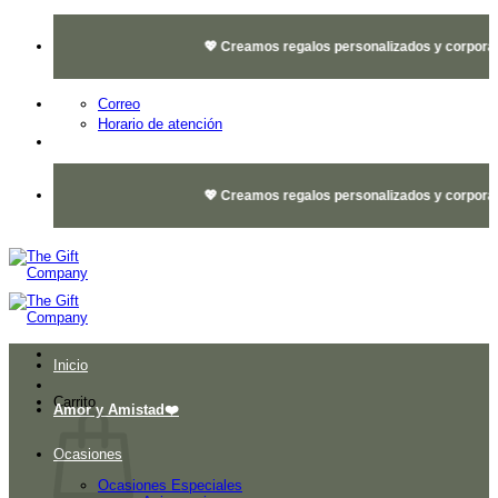
Saltar
al
💖 Creamos regalos personalizados y corporativo
contenido
Correo
Horario de atención
💖 Creamos regalos personalizados y corporativo
Inicio
Carrito
Amor y Amistad❤️
Ocasiones
Ocasiones Especiales