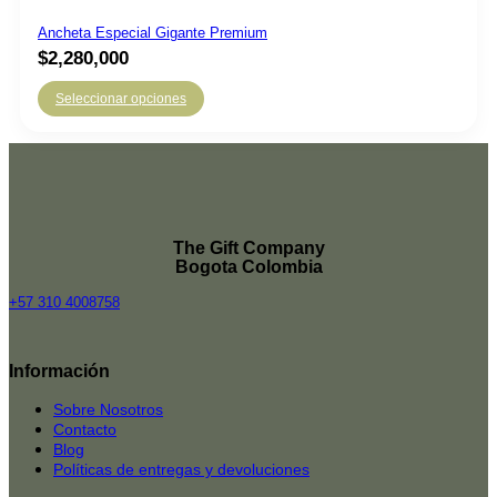
Ancheta Especial Gigante Premium
$
2,280,000
Seleccionar opciones
The Gift Company
Bogota Colombia
+57 310 4008758
Top
Rated
Información
service
2025-
Sobre Nosotros
Contacto
Blog
Políticas de entregas y devoluciones