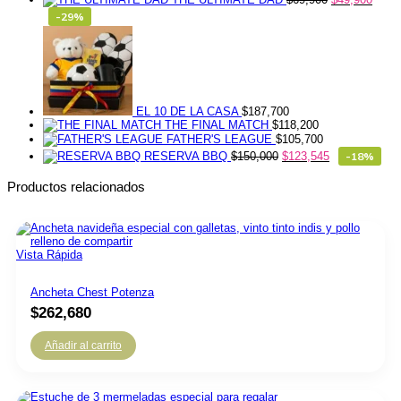
-29%
EL 10 DE LA CASA
$
187,700
THE FINAL MATCH
$
118,200
FATHER'S LEAGUE
$
105,700
RESERVA BBQ
$
150,000
$
123,545
-18%
Productos relacionados
Vista Rápida
Ancheta Chest Potenza
$
262,680
Añadir al carrito