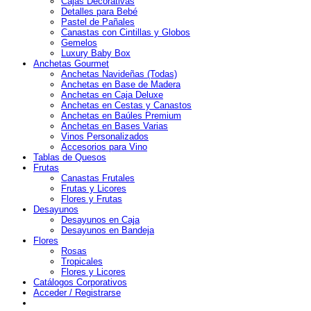
Cajas Decorativas
Detalles para Bebé
Pastel de Pañales
Canastas con Cintillas y Globos
Gemelos
Luxury Baby Box
Anchetas Gourmet
Anchetas Navideñas (Todas)
Anchetas en Base de Madera
Anchetas en Caja Deluxe
Anchetas en Cestas y Canastos
Anchetas en Baúles Premium
Anchetas en Bases Varias
Vinos Personalizados
Accesorios para Vino
Tablas de Quesos
Frutas
Canastas Frutales
Frutas y Licores
Flores y Frutas
Desayunos
Desayunos en Caja
Desayunos en Bandeja
Flores
Rosas
Tropicales
Flores y Licores
Catálogos Corporativos
Acceder / Registrarse