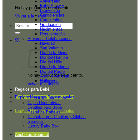
Aniversario
Baby Shower
No hay productos en el carrito.
Bienvenida
Condolencias
Volver a la tienda
Cumpleaños
Graduación
Buscar
Nacimientos
por:
Recuperación
Próximas Celebraciones
$
0
Navidad
San Valentin
Día de la Mujer
Día del Hombre
Día del Niño
Día de la Madre
Día del Padre
No hay productos en el carrito.
Amor y Amistad
Halloween
Volver a la tienda
Regalos para Bebé
Explora Nuestros Promocionales
Canastillas para Bebé
Cajas Decorativas
Detalles para Bebé
Explora Nuestros Promocionales
Pastel de Pañales
Canastas con Cintillas y Globos
Gemelos
Luxury Baby Box
Anchetas Gourmet