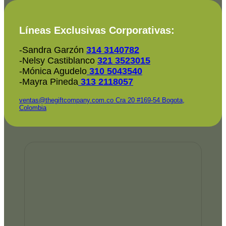
Líneas Exclusivas Corporativas:
-Sandra Garzón
314 3140782
-Nelsy Castiblanco
321 3523015
-Mónica Agudelo
310 5043540
-Mayra Pineda
313 2118057
ventas@thegiftcompany.com.co
Cra 20 #169-54 Bogota,
Colombia