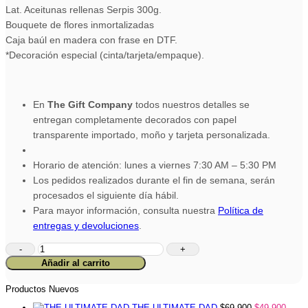
Lat. Aceitunas rellenas Serpis 300g.
Bouquete de flores inmortalizadas
Caja baúl en madera con frase en DTF.
*Decoración especial (cinta/tarjeta/empaque).
En
The Gift Company
todos nuestros detalles se
entregan completamente decorados con papel
transparente importado, moño y tarjeta personalizada.
Horario de atención: lunes a viernes 7:30 AM – 5:30 PM
Los pedidos realizados durante el fin de semana, serán
procesados el siguiente día hábil.
Para mayor información, consulta nuestra
Política de
entregas y devoluciones
.
Ancheta
Navidad
Añadir al carrito
Rústica
cantidad
Productos Nuevos
THE ULTIMATE DAD
$
69,900
$
49,900