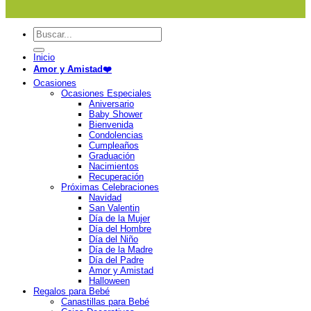
Buscar
por:
Inicio
Amor y Amistad❤️
Ocasiones
Ocasiones Especiales
Aniversario
Baby Shower
Bienvenida
Condolencias
Cumpleaños
Graduación
Nacimientos
Recuperación
Próximas Celebraciones
Navidad
San Valentin
Día de la Mujer
Día del Hombre
Día del Niño
Día de la Madre
Día del Padre
Amor y Amistad
Halloween
Regalos para Bebé
Canastillas para Bebé