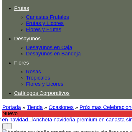
Frutas
Canastas Frutales
Frutas y Licores
Flores y Frutas
Desayunos
Desayunos en Caja
Desayunos en Bandeja
Flores
Rosas
Tropicales
Flores y Licores
Catálogos Corporativos
Portada
»
Tienda
»
Ocasiones
»
Próximas Celebracion
Nuevo