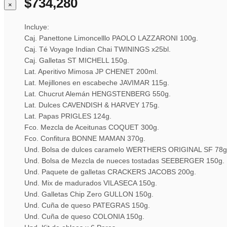
$
734,280
×
Incluye:
Caj. Panettone Limoncelllo PAOLO LAZZARONI 100g.
Caj. Té Voyage Indian Chai TWININGS x25bl.
Caj. Galletas ST MICHELL 150g.
Lat. Aperitivo Mimosa JP CHENET 200ml.
Lat. Mejillones en escabeche JAVIMAR 115g.
Lat. Chucrut Alemán HENGSTENBERG 550g.
Lat. Dulces CAVENDISH & HARVEY 175g.
Lat. Papas PRIGLES 124g.
Fco. Mezcla de Aceitunas COQUET 300g.
Fco. Confitura BONNE MAMAN 370g.
Und. Bolsa de dulces caramelo WERTHERS ORIGINAL SF 78g
Und. Bolsa de Mezcla de nueces tostadas SEEBERGER 150g.
Und. Paquete de galletas CRACKERS JACOBS 200g.
Und. Mix de madurados VILASECA 150g.
Und. Galletas Chip Zero GULLON 150g.
Und. Cuña de queso PATEGRAS 150g.
Und. Cuña de queso COLONIA 150g.