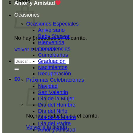
Carrito
Amor y Amistad
Ocasiones
Ocasiones Especiales
Aniversario
Baby Shower
No hay productos en el carrito.
Bienvenida
Condolencias
Volver a la tienda
Cumpleaños
Buscar
Graduación
por:
Nacimientos
Recuperación
$
0
Próximas Celebraciones
Navidad
San Valentin
Día de la Mujer
Día del Hombre
Día del Niño
No hay productos en el carrito.
Día de la Madre
Día del Padre
Volver a la tienda
Amor y Amistad