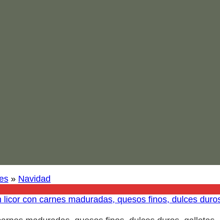
es
»
Navidad