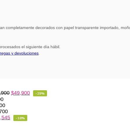
gan completamente decorados con papel transparente importado, moño 
rocesados el siguiente día hábil.
tregas y devoluciones
.
,900
$
49,900
-29%
00
00
700
,545
-18%