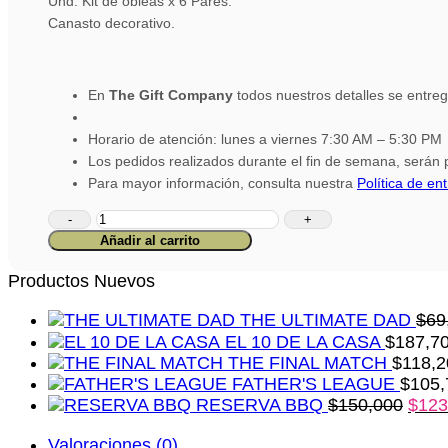
Und. Kit de obleas x 6 Pares.
Canasto decorativo.
En
The Gift Company
todos nuestros detalles se entre
Horario de atención: lunes a viernes 7:30 AM – 5:30 PM
Los pedidos realizados durante el fin de semana, serán p
Para mayor información, consulta nuestra
Política de en
Ancheta
Majestic
Añadir al carrito
Grandeur
cantidad
Productos Nuevos
THE ULTIMATE DAD
$
69
EL 10 DE LA CASA
$
187,7
THE FINAL MATCH
$
118,2
FATHER'S LEAGUE
$
105,
RESERVA BBQ
$
150,000
$
123
Valoraciones (0)