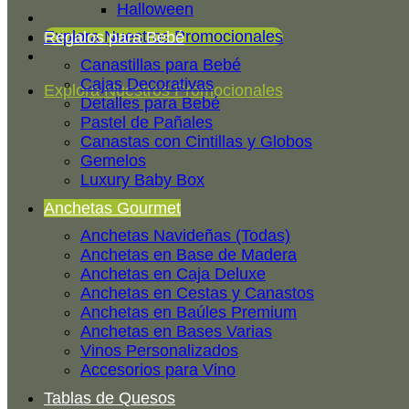
Halloween
Explora Nuestros Promocionales
Regalos para Bebé
Canastillas para Bebé
Cajas Decorativas
Explora Nuestros Promocionales
Detalles para Bebé
Pastel de Pañales
Canastas con Cintillas y Globos
Gemelos
Luxury Baby Box
Anchetas Gourmet
Anchetas Navideñas (Todas)
Anchetas en Base de Madera
Anchetas en Caja Deluxe
Anchetas en Cestas y Canastos
Anchetas en Baúles Premium
Anchetas en Bases Varias
Vinos Personalizados
Accesorios para Vino
Tablas de Quesos