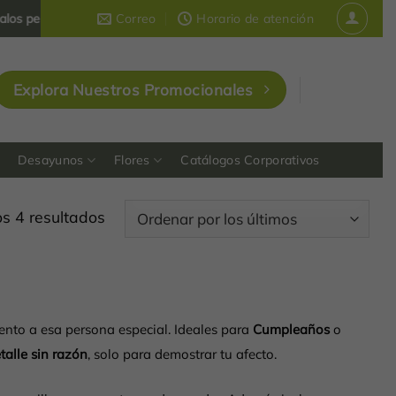
personalizados y corporativos
Correo
que dejan huella en Colombia
Horario de atención
Explora Nuestros Promocionales
Desayunos
Flores
Catálogos Corporativos
Ordenado
s 4 resultados
por
los
últimos
nto a esa persona especial. Ideales para
Cumpleaños
o
talle sin razón
, solo para demostrar tu afecto.