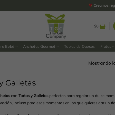
Creamos regalos 
$
0
ara Bebé
Anchetas Gourmet
Tablas de Quesos
Frutas
Mostrando lo
y Galletas
hetas
con
Tortas y Galletas
perfectas para regalar un dulce mome
bración, incluso para esos momentos en los que quieres dar un
de