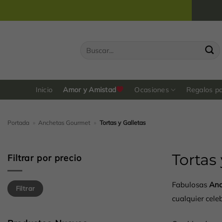
Saltar
al
contenido
Buscar
por:
Inicio
Amor y Amistad
Ocasiones
Regalos p
Portada
»
Anchetas Gourmet
»
Tortas y Galletas
Tortas 
Filtrar por precio
Precio
Precio
Fabulosas
Anc
Filtrar
mínimo
máximo
cualquier cele