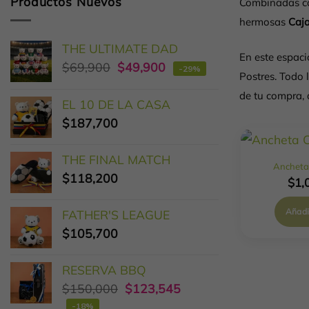
Productos Nuevos
Combinadas 
hermosas
Caja
THE ULTIMATE DAD
En este espaci
$
69,900
$
49,900
-29%
Postres. Todo 
de tu compra, 
EL 10 DE LA CASA
$
187,700
THE FINAL MATCH
Ancheta 
$
118,200
$
1,
Añadir
FATHER'S LEAGUE
$
105,700
RESERVA BBQ
$
150,000
$
123,545
-18%