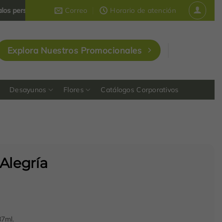
sonalizados y corporativos 🎁 que dejan huella en Colombia 🇨🇴
Correo
Horario de atención
Explora Nuestros Promocionales
Desayunos
Flores
Catálogos Corporativos
Alegría
87ml.