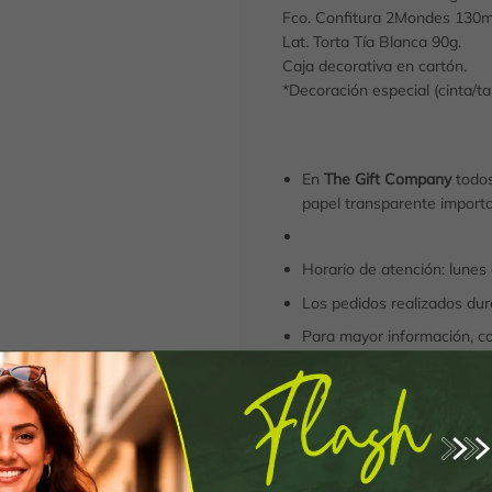
Fco. Confitura 2Mondes 130m
Lat. Torta Tía Blanca 90g.
Caja decorativa en cartón.
*Decoración especial (cinta/t
En
The Gift Company
todos
papel transparente importa
Horario de atención: lunes
Los pedidos realizados dura
Para mayor información, c
Ancheta Caja Alegría can