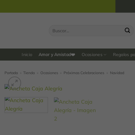
Saltar
al
contenido
Buscar
por:
Inicio
Amor y Amistad❤️
Ocasiones
Regalos p
Portada
»
Tienda
»
Ocasiones
»
Próximas Celebraciones
»
Navidad