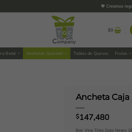
💖 Creamos regalos per
$
0
ara Bebé
Anchetas Gourmet
Tablas de Quesos
Frutas
Ancheta Caja 
147,480
$
Bot. Vino Tinto Gato Negro 1