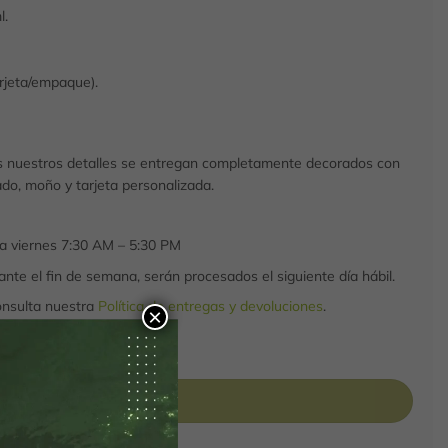
l.
arjeta/empaque).
 nuestros detalles se entregan completamente decorados con
do, moño y tarjeta personalizada.
 a viernes 7:30 AM – 5:30 PM
nte el fin de semana, serán procesados el siguiente día hábil.
onsulta nuestra
Política de entregas y devoluciones
.
×
tidad
Añadir al carrito