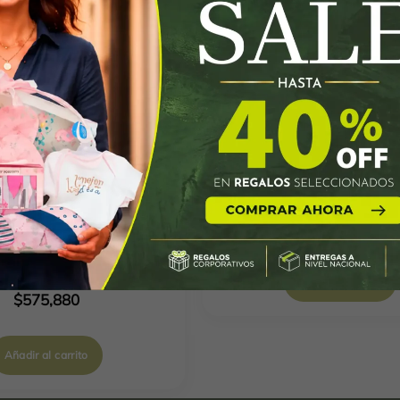
Accesorio 0-1849
$
465,480
Ancheta 1117 – 21
Añadir al carrito
$
575,880
Añadir al carrito