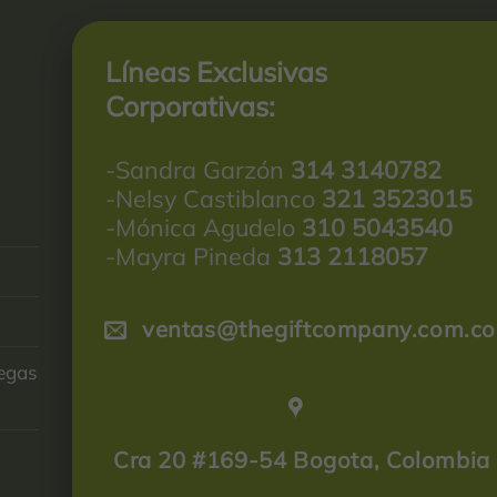
Líneas Exclusivas
Corporativas:
-Sandra Garzón
314 3140782
-Nelsy Castiblanco
321 3523015
-Mónica Agudelo
310 5043540
-Mayra Pineda
313 2118057
ventas@thegiftcompany.com.co
regas
Cra 20 #169-54 Bogota, Colombia