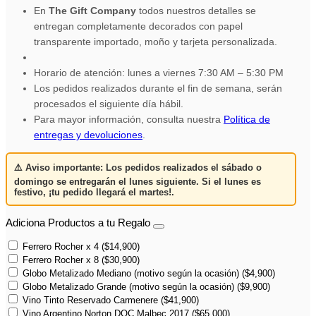
En
The Gift Company
todos nuestros detalles se
entregan completamente decorados con papel
transparente importado, moño y tarjeta personalizada.
Horario de atención: lunes a viernes 7:30 AM – 5:30 PM
Los pedidos realizados durante el fin de semana, serán
procesados el siguiente día hábil.
Para mayor información, consulta nuestra
Política de
entregas y devoluciones
.
⚠️
Aviso importante:
Los pedidos realizados el
sábado o
domingo
se entregarán el
lunes siguiente
. Si el lunes es
festivo,
¡tu pedido llegará el martes!
.
Adiciona Productos a tu Regalo
Ferrero Rocher x 4
(
$
14,900
)
Ferrero Rocher x 8
(
$
30,900
)
Globo Metalizado Mediano (motivo según la ocasión)
(
$
4,900
)
Globo Metalizado Grande (motivo según la ocasión)
(
$
9,900
)
Vino Tinto Reservado Carmenere
(
$
41,900
)
Vino Argentino Norton DOC Malbec 2017
(
$
65,000
)