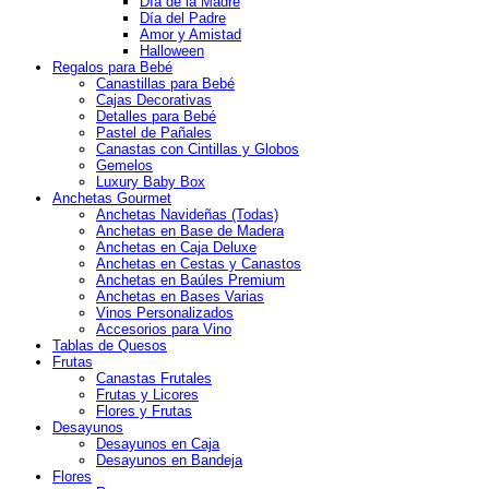
Día de la Madre
Día del Padre
Amor y Amistad
Halloween
Regalos para Bebé
Canastillas para Bebé
Cajas Decorativas
Detalles para Bebé
Pastel de Pañales
Canastas con Cintillas y Globos
Gemelos
Luxury Baby Box
Anchetas Gourmet
Anchetas Navideñas (Todas)
Anchetas en Base de Madera
Anchetas en Caja Deluxe
Anchetas en Cestas y Canastos
Anchetas en Baúles Premium
Anchetas en Bases Varias
Vinos Personalizados
Accesorios para Vino
Tablas de Quesos
Frutas
Canastas Frutales
Frutas y Licores
Flores y Frutas
Desayunos
Desayunos en Caja
Desayunos en Bandeja
Flores