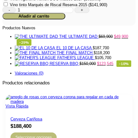
Vino tinto Marqués de Riscal Reserva 2015
(
$
141,900
)
Verso
en
Añadir al carrito
flores
cantidad
Productos Nuevos
THE ULTIMATE DAD
$
69,900
$
49,900
-29%
EL 10 DE LA CASA
$
187,700
THE FINAL MATCH
$
118,200
FATHER'S LEAGUE
$
105,700
RESERVA BBQ
$
150,000
$
123,545
-18%
Valoraciones (0)
Productos relacionados
Vista Rápida
Cerveza Cariñosa
$
188,400
Seleccionar opciones