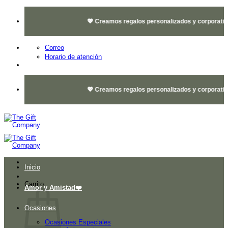
Saltar
al
💖 Creamos regalos personalizados y corporativos 
contenido
Correo
Horario de atención
💖 Creamos regalos personalizados y corporativos 
Inicio
Carrito
Amor y Amistad❤️
Ocasiones
Ocasiones Especiales