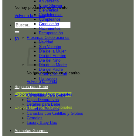
Aniversario
Baby Shower
No hay productos en el carrito.
Bienvenida
Condolencias
Volver a la tienda
Cumpleaños
Graduación
Buscar
Nacimientos
por:
Recuperación
Próximas Celebraciones
$
0
Navidad
San Valentin
Día de la Mujer
Día del Hombre
Día del Niño
Día de la Madre
Día del Padre
No hay productos en el carrito.
Amor y Amistad
Halloween
Volver a la tienda
Regalos para Bebé
Explora Nuestros Promocionales
Canastillas para Bebé
Cajas Decorativas
Detalles para Bebé
Explora Nuestros Promocionales
Pastel de Pañales
Canastas con Cintillas y Globos
Gemelos
Luxury Baby Box
Anchetas Gourmet