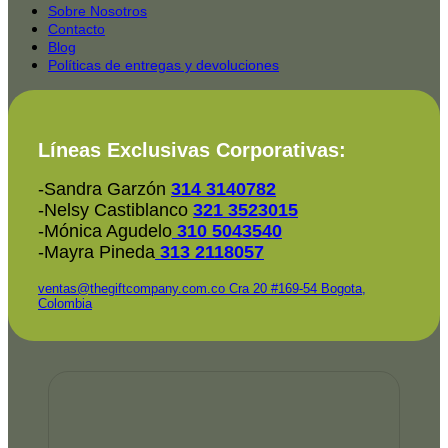
2025-
Sobre Nosotros
Contacto
Blog
Políticas de entregas y devoluciones
Líneas Exclusivas Corporativas:
-Sandra Garzón
314 3140782
-Nelsy Castiblanco
321 3523015
-Mónica Agudelo
310 5043540
-Mayra Pineda
313 2118057
ventas@thegiftcompany.com.co
Cra 20 #169-54 Bogota,
Colombia