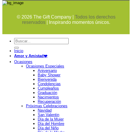
©
2026
The Gift Company |
Todos los derechos
reservados
| Inspirando momentos únicos.
Buscar
por:
Inicio
Amor y Amistad❤️
Ocasiones
Ocasiones Especiales
Aniversario
Baby Shower
Bienvenida
Condolencias
Cumpleaños
Graduación
Nacimientos
Recuperación
Próximas Celebraciones
Navidad
San Valentin
Día de la Mujer
Día del Hombre
Día del Niño