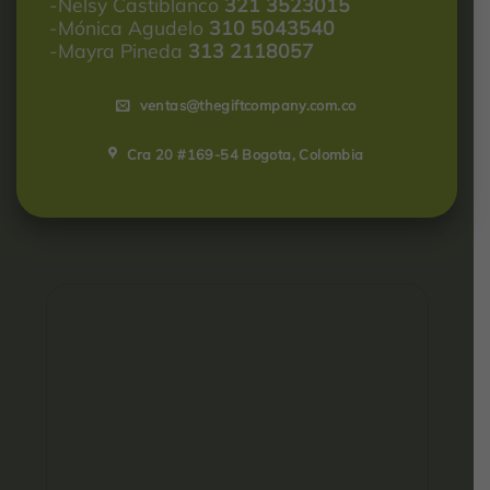
-Nelsy Castiblanco
321 3523015
-Mónica Agudelo
310 5043540
-Mayra Pineda
313 2118057
ventas@thegiftcompany.com.co
Cra 20 #169-54 Bogota, Colombia