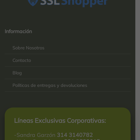
Top
Rated
service
Información
2025-
Sobre Nosotros
Contacto
Blog
Políticas de entregas y devoluciones
Líneas Exclusivas Corporativas:
-Sandra Garzón
314 3140782