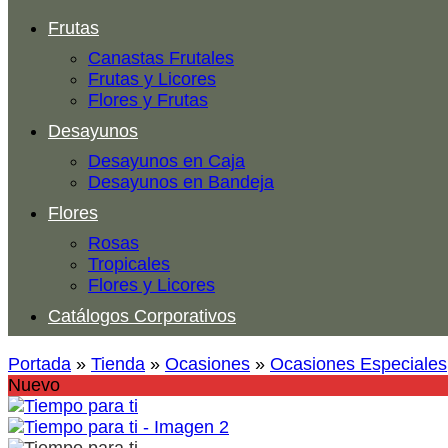
Frutas
Canastas Frutales
Frutas y Licores
Flores y Frutas
Desayunos
Desayunos en Caja
Desayunos en Bandeja
Flores
Rosas
Tropicales
Flores y Licores
Catálogos Corporativos
Portada
»
Tienda
»
Ocasiones
»
Ocasiones Especiales
Nuevo