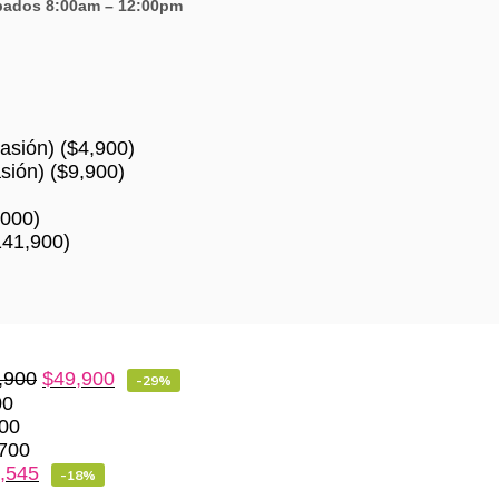
ábados 8:00am – 12:00pm
asión)
(
$
4,900
)
sión)
(
$
9,900
)
,000
)
141,900
)
,900
$
49,900
-29%
00
00
700
,545
-18%