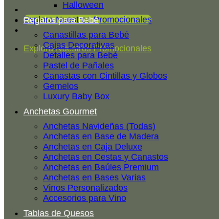
Halloween
Explora Nuestros Promocionales
Regalos para Bebé
Canastillas para Bebé
Cajas Decorativas
Explora Nuestros Promocionales
Detalles para Bebé
Pastel de Pañales
Canastas con Cintillas y Globos
Gemelos
Luxury Baby Box
Anchetas Gourmet
Anchetas Navideñas (Todas)
Anchetas en Base de Madera
Anchetas en Caja Deluxe
Anchetas en Cestas y Canastos
Anchetas en Baúles Premium
Anchetas en Bases Varias
Vinos Personalizados
Accesorios para Vino
Tablas de Quesos