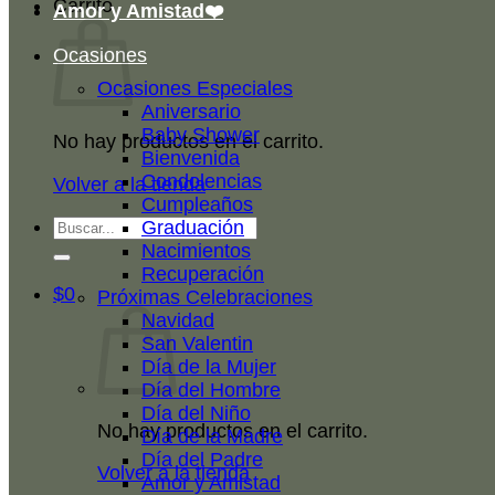
Carrito
Amor y Amistad❤️
Ocasiones
Ocasiones Especiales
Aniversario
Baby Shower
No hay productos en el carrito.
Bienvenida
Condolencias
Volver a la tienda
Cumpleaños
Buscar
Graduación
por:
Nacimientos
Recuperación
$
0
Próximas Celebraciones
Navidad
San Valentin
Día de la Mujer
Día del Hombre
Día del Niño
No hay productos en el carrito.
Día de la Madre
Día del Padre
Volver a la tienda
Amor y Amistad