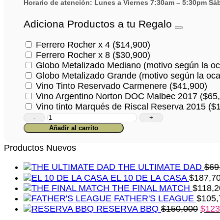
Horario de atención: Lunes a Viernes 7:30am – 5:30pm S
Adiciona Productos a tu Regalo
Ferrero Rocher x 4
(
$
14,900
)
Ferrero Rocher x 8
(
$
30,900
)
Globo Metalizado Mediano (motivo según la oc
Globo Metalizado Grande (motivo según la oca
Vino Tinto Reservado Carmenere
(
$
41,900
)
Vino Argentino Norton DOC Malbec 2017
(
$
65
Vino tinto Marqués de Riscal Reserva 2015
(
$
Tiempo
para
Añadir al carrito
ti
cantidad
Productos Nuevos
THE ULTIMATE DAD
$
69
EL 10 DE LA CASA
$
187,7
THE FINAL MATCH
$
118,2
FATHER'S LEAGUE
$
105,
RESERVA BBQ
$
150,000
$
123