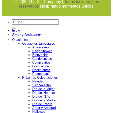
©
2026
The Gift Company |
Todos los derechos
reservados
| Inspirando momentos únicos.
Buscar
por:
Inicio
Amor y Amistad❤️
Ocasiones
Ocasiones Especiales
Aniversario
Baby Shower
Bienvenida
Condolencias
Cumpleaños
Graduación
Nacimientos
Recuperación
Próximas Celebraciones
Navidad
San Valentin
Día de la Mujer
Día del Hombre
Día del Niño
Día de la Madre
Día del Padre
Amor y Amistad
Halloween