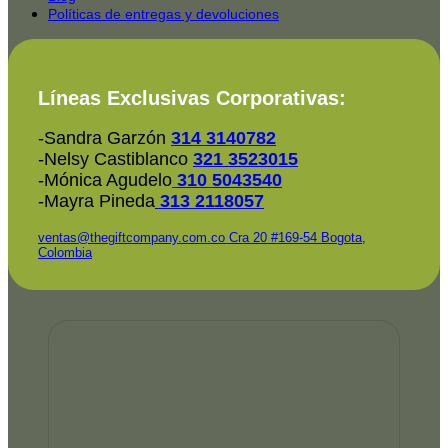
Políticas de entregas y devoluciones
Líneas Exclusivas Corporativas:
-Sandra Garzón
314 3140782
-Nelsy Castiblanco
321 3523015
-Mónica Agudelo
310 5043540
-Mayra Pineda
313 2118057
ventas@thegiftcompany.com.co
Cra 20 #169-54 Bogota,
Colombia