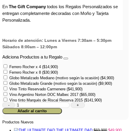
En
The Gift Company
todos los Regalos Personalizados se
entregan completamente decoradas con Moño y Tarjeta
Personalizada.
Horario de atención: Lunes a Viernes 7:30am – 5:30pm
Sábados 8:00am – 12:00pm
Adiciona Productos a tu Regalo
Ferrero Rocher x 4
(
$
14,900
)
Ferrero Rocher x 8
(
$
30,900
)
Globo Metalizado Mediano (motivo según la ocasión)
(
$
4,900
)
Globo Metalizado Grande (motivo según la ocasión)
(
$
9,900
)
Vino Tinto Reservado Carmenere
(
$
41,900
)
Vino Argentino Norton DOC Malbec 2017
(
$
65,000
)
Vino tinto Marqués de Riscal Reserva 2015
(
$
141,900
)
Sixpack
Cervezas
Añadir al carrito
Personalizadas
cantidad
Productos Nuevos
THE ULTIMATE DAD
$
69,900
$
49,900