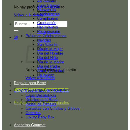
Aniversario
Baby Shower
No hay productos en el carrito.
Bienvenida
Condolencias
Volver a la tienda
Cumpleaños
Graduación
Buscar
Nacimientos
por:
Recuperación
Próximas Celebraciones
$
0
Navidad
San Valentin
Día de la Mujer
Día del Hombre
Día del Niño
Día de la Madre
Día del Padre
No hay productos en el carrito.
Amor y Amistad
Halloween
Volver a la tienda
Regalos para Bebé
Explora Nuestros Promocionales
Canastillas para Bebé
Cajas Decorativas
Detalles para Bebé
Explora Nuestros Promocionales
Pastel de Pañales
Canastas con Cintillas y Globos
Gemelos
Luxury Baby Box
Anchetas Gourmet