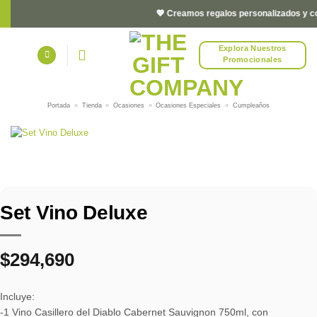
Saltar
💖 Creamos regalos personalizados y corp
al
contenido
Explora Nuestros
Promocionales
Portada
»
Tienda
»
Ocasiones
»
Ocasiones Especiales
»
Cumpleaños
Set Vino Deluxe
$
294,690
Incluye:
-1 Vino Casillero del Diablo Cabernet Sauvignon 750ml, con