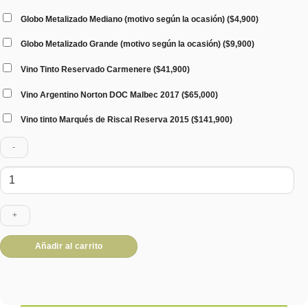
Globo Metalizado Mediano (motivo según la ocasión)
(
$
4,900
)
Globo Metalizado Grande (motivo según la ocasión)
(
$
9,900
)
Vino Tinto Reservado Carmenere
(
$
41,900
)
Vino Argentino Norton DOC Malbec 2017
(
$
65,000
)
Vino tinto Marqués de Riscal Reserva 2015
(
$
141,900
)
Set
Vino
Deluxe
cantidad
Añadir al carrito