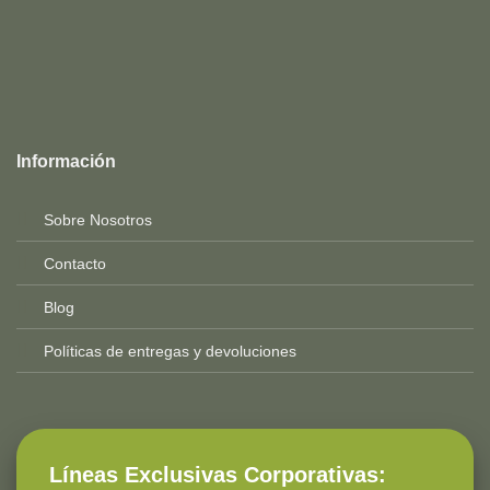
Top
Rated
service
Información
2025-
Sobre Nosotros
Contacto
Blog
Políticas de entregas y devoluciones
Líneas Exclusivas Corporativas: