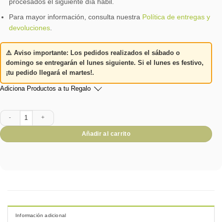
procesados el siguiente día hábil.
Para mayor información, consulta nuestra
Política de entregas y
devoluciones
.
⚠️
Aviso importante:
Los pedidos realizados el
sábado o
domingo
se entregarán el
lunes siguiente
. Si el lunes es festivo,
¡tu pedido llegará el martes!
.
Adiciona Productos a tu Regalo
Set Líder Inolvidable cantidad
Añadir al carrito
Información adicional