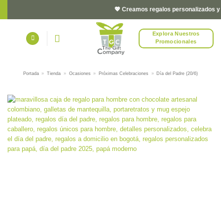
Saltar
💖 Creamos regalos personalizados y cor
al
contenido
Explora Nuestros
Promocionales
Portada
»
Tienda
»
Ocasiones
»
Próximas Celebraciones
»
Día del Padre (20/6)