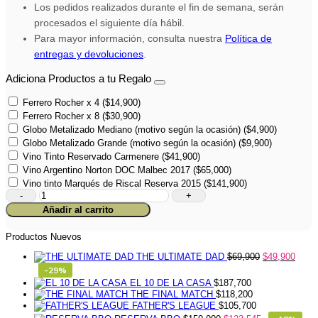
Los pedidos realizados durante el fin de semana, serán
procesados el siguiente día hábil.
Para mayor información, consulta nuestra
Política de
entregas y devoluciones
.
Adiciona Productos a tu Regalo
Ferrero Rocher x 4
(
$
14,900
)
Ferrero Rocher x 8
(
$
30,900
)
Globo Metalizado Mediano (motivo según la ocasión)
(
$
4,900
)
Globo Metalizado Grande (motivo según la ocasión)
(
$
9,900
)
Vino Tinto Reservado Carmenere
(
$
41,900
)
Vino Argentino Norton DOC Malbec 2017
(
$
65,000
)
Vino tinto Marqués de Riscal Reserva 2015
(
$
141,900
)
Rose
Bouquet
Añadir al carrito
cantidad
Productos Nuevos
THE ULTIMATE DAD
$
69,900
$
49,900
-29%
EL 10 DE LA CASA
$
187,700
THE FINAL MATCH
$
118,200
FATHER'S LEAGUE
$
105,700