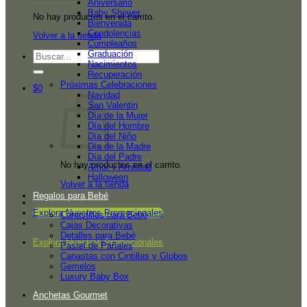
Aniversario
Baby Shower
No hay productos en el carrito.
Bienvenida
Condolencias
Volver a la tienda
Cumpleaños
Graduación
Buscar
Nacimientos
por:
Recuperación
Próximas Celebraciones
$
0
Navidad
San Valentin
Día de la Mujer
Día del Hombre
Día del Niño
Día de la Madre
Día del Padre
No hay productos en el carrito.
Amor y Amistad
Halloween
Volver a la tienda
Regalos para Bebé
Explora Nuestros Promocionales
Canastillas para Bebé
Cajas Decorativas
Detalles para Bebé
Explora Nuestros Promocionales
Pastel de Pañales
Canastas con Cintillas y Globos
Gemelos
Luxury Baby Box
Anchetas Gourmet