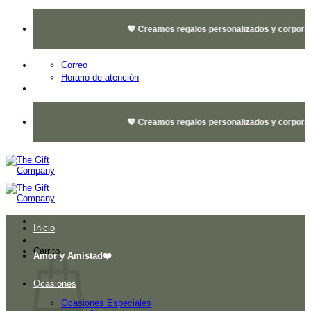
Saltar
al
💖 Creamos regalos personalizados y corporativo
contenido
Correo
Horario de atención
💖 Creamos regalos personalizados y corporativo
Inicio
Carrito
Amor y Amistad❤️
Ocasiones
Ocasiones Especiales