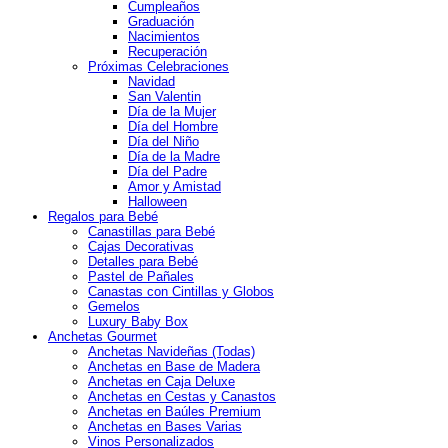
Cumpleaños
Graduación
Nacimientos
Recuperación
Próximas Celebraciones
Navidad
San Valentin
Día de la Mujer
Día del Hombre
Día del Niño
Día de la Madre
Día del Padre
Amor y Amistad
Halloween
Regalos para Bebé
Canastillas para Bebé
Cajas Decorativas
Detalles para Bebé
Pastel de Pañales
Canastas con Cintillas y Globos
Gemelos
Luxury Baby Box
Anchetas Gourmet
Anchetas Navideñas (Todas)
Anchetas en Base de Madera
Anchetas en Caja Deluxe
Anchetas en Cestas y Canastos
Anchetas en Baúles Premium
Anchetas en Bases Varias
Vinos Personalizados