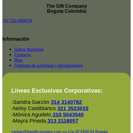
The Gift Company
Bogota Colombia
+57 310 4008758
Top
Rated
Información
service
2025-
Sobre Nosotros
Contacto
Blog
Políticas de entregas y devoluciones
Líneas Exclusivas Corporativas:
-Sandra Garzón
314 3140782
-Nelsy Castiblanco
321 3523015
-Mónica Agudelo
310 5043540
-Mayra Pineda
313 2118057
ventas@thegiftcompany.com.co
Cra 20 #169-54 Bogota,