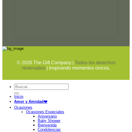
©
2026
The Gift Company |
Todos los derechos
reservados
| Inspirando momentos únicos.
Buscar
por:
Inicio
Amor y Amistad❤️
Ocasiones
Ocasiones Especiales
Aniversario
Baby Shower
Bienvenida
Condolencias