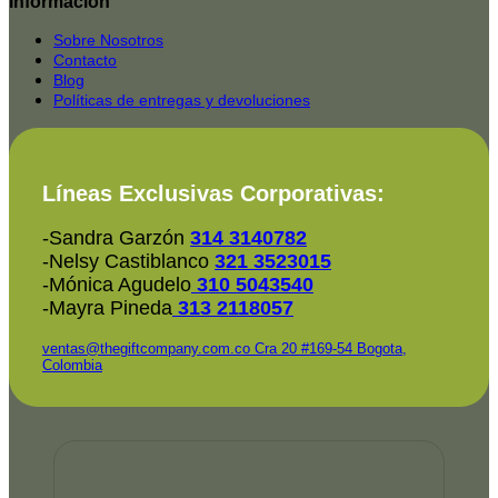
Rated
Información
service
2025-
Sobre Nosotros
Contacto
Blog
Políticas de entregas y devoluciones
Líneas Exclusivas Corporativas:
-Sandra Garzón
314 3140782
-Nelsy Castiblanco
321 3523015
-Mónica Agudelo
310 5043540
-Mayra Pineda
313 2118057
ventas@thegiftcompany.com.co
Cra 20 #169-54 Bogota,
Colombia