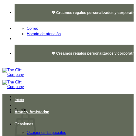
Saltar
al
💖 Creamos regalos personalizados y corporativos 
contenido
Correo
Horario de atención
💖 Creamos regalos personalizados y corporativos 
Inicio
Carrito
Amor y Amistad❤️
Ocasiones
Ocasiones Especiales