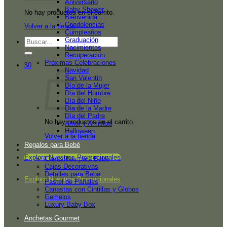
Aniversario
Baby Shower
No hay productos en el carrito.
Bienvenida
Condolencias
Volver a la tienda
Cumpleaños
Graduación
Buscar
Nacimientos
por:
Recuperación
Próximas Celebraciones
$
0
Navidad
San Valentin
Día de la Mujer
Día del Hombre
Día del Niño
Día de la Madre
Día del Padre
No hay productos en el carrito.
Amor y Amistad
Halloween
Volver a la tienda
Regalos para Bebé
Explora Nuestros Promocionales
Canastillas para Bebé
Cajas Decorativas
Detalles para Bebé
Explora Nuestros Promocionales
Pastel de Pañales
Canastas con Cintillas y Globos
Gemelos
Luxury Baby Box
Anchetas Gourmet