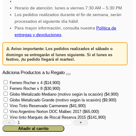
Horario de atención: lunes a viernes 7:30 AM – 5:30 PM
Los pedidos realizados durante el fin de semana, serán
procesados el siguiente día hábil.
Para mayor información, consulta nuestra
Política de
entregas y devoluciones
.
⚠️
Aviso importante:
Los pedidos realizados el
sábado o
domingo
se entregarán el
lunes siguiente
. Si el lunes es
festivo,
¡tu pedido llegará el martes!
.
Adiciona Productos a tu Regalo
Ferrero Rocher x 4
(
$
14,900
)
Ferrero Rocher x 8
(
$
30,900
)
Globo Metalizado Mediano (motivo según la ocasión)
(
$
4,900
)
Globo Metalizado Grande (motivo según la ocasión)
(
$
9,900
)
Vino Tinto Reservado Carmenere
(
$
41,900
)
Vino Argentino Norton DOC Malbec 2017
(
$
65,000
)
Vino tinto Marqués de Riscal Reserva 2015
(
$
141,900
)
Raíces
y
Añadir al carrito
recuerdos
cantidad