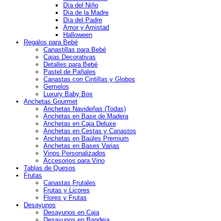
Día del Niño
Día de la Madre
Día del Padre
Amor y Amistad
Halloween
Regalos para Bebé
Canastillas para Bebé
Cajas Decorativas
Detalles para Bebé
Pastel de Pañales
Canastas con Cintillas y Globos
Gemelos
Luxury Baby Box
Anchetas Gourmet
Anchetas Navideñas (Todas)
Anchetas en Base de Madera
Anchetas en Caja Deluxe
Anchetas en Cestas y Canastos
Anchetas en Baúles Premium
Anchetas en Bases Varias
Vinos Personalizados
Accesorios para Vino
Tablas de Quesos
Frutas
Canastas Frutales
Frutas y Licores
Flores y Frutas
Desayunos
Desayunos en Caja
Desayunos en Bandeja