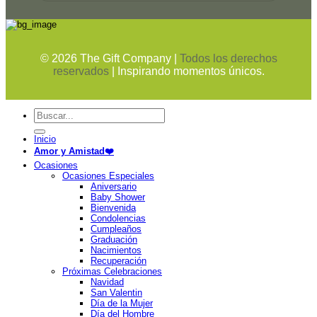
©
2026
The Gift Company |
Todos los derechos
reservados
| Inspirando momentos únicos.
Buscar
por:
Inicio
Amor y Amistad❤️
Ocasiones
Ocasiones Especiales
Aniversario
Baby Shower
Bienvenida
Condolencias
Cumpleaños
Graduación
Nacimientos
Recuperación
Próximas Celebraciones
Navidad
San Valentin
Día de la Mujer
Día del Hombre