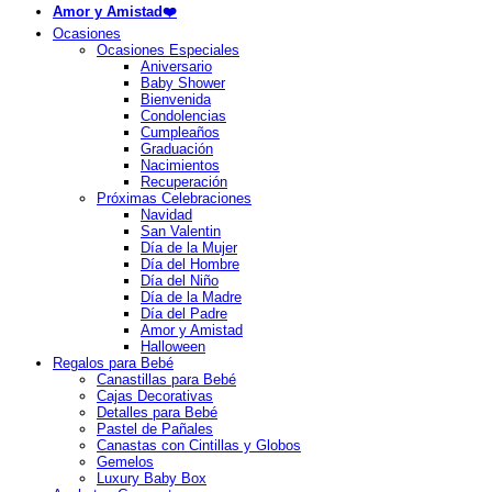
Amor y Amistad❤️
Ocasiones
Ocasiones Especiales
Aniversario
Baby Shower
Bienvenida
Condolencias
Cumpleaños
Graduación
Nacimientos
Recuperación
Próximas Celebraciones
Navidad
San Valentin
Día de la Mujer
Día del Hombre
Día del Niño
Día de la Madre
Día del Padre
Amor y Amistad
Halloween
Regalos para Bebé
Canastillas para Bebé
Cajas Decorativas
Detalles para Bebé
Pastel de Pañales
Canastas con Cintillas y Globos
Gemelos
Luxury Baby Box