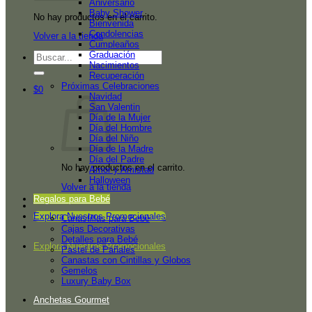
Aniversario
Baby Shower
No hay productos en el carrito.
Bienvenida
Condolencias
Volver a la tienda
Cumpleaños
Graduación
Buscar
Nacimientos
por:
Recuperación
Próximas Celebraciones
$
0
Navidad
San Valentin
Día de la Mujer
Día del Hombre
Día del Niño
Día de la Madre
Día del Padre
No hay productos en el carrito.
Amor y Amistad
Halloween
Volver a la tienda
Regalos para Bebé
Explora Nuestros Promocionales
Canastillas para Bebé
Cajas Decorativas
Detalles para Bebé
Explora Nuestros Promocionales
Pastel de Pañales
Canastas con Cintillas y Globos
Gemelos
Luxury Baby Box
Anchetas Gourmet