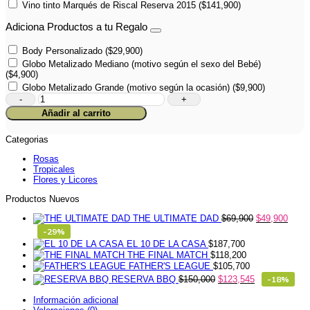
Vino tinto Marqués de Riscal Reserva 2015
(
$
141,900
)
Adiciona Productos a tu Regalo
Body Personalizado
(
$
29,900
)
Globo Metalizado Mediano (motivo según el sexo del Bebé)
(
$
4,900
)
Globo Metalizado Grande (motivo según la ocasión)
(
$
9,900
)
Oso
Floral
Añadir al carrito
Bebé
cantidad
Categorias
Rosas
Tropicales
Flores y Licores
Productos Nuevos
THE ULTIMATE DAD
$
69,900
$
49,900
-29%
EL 10 DE LA CASA
$
187,700
THE FINAL MATCH
$
118,200
FATHER'S LEAGUE
$
105,700
RESERVA BBQ
$
150,000
$
123,545
-18%
Información adicional