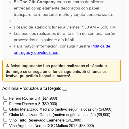
En
The Gift Company
todos nuestros detalles se
entregan completamente decorados con papel
transparente importado, moño y tarjeta personalizada.
Horario de atención: lunes a viernes 7:30 AM – 5:30 PM
Los pedidos realizados durante el fin de semana, serán
procesados el siguiente día hábil.
Para mayor información, consulta nuestra
Política de
entregas y devoluciones
.
⚠️
Aviso importante:
Los pedidos realizados el
sábado o
domingo
se entregarán el
lunes siguiente
. Si el lunes es
festivo,
¡tu pedido llegará el martes!
.
Adiciona Productos a tu Regalo
Ferrero Rocher x 4
(
$
14,900
)
Ferrero Rocher x 8
(
$
30,900
)
Globo Metalizado Mediano (motivo según la ocasión)
(
$
4,900
)
Globo Metalizado Grande (motivo según la ocasión)
(
$
9,900
)
Vino Tinto Reservado Carmenere
(
$
41,900
)
Vino Argentino Norton DOC Malbec 2017
(
$
65,000
)