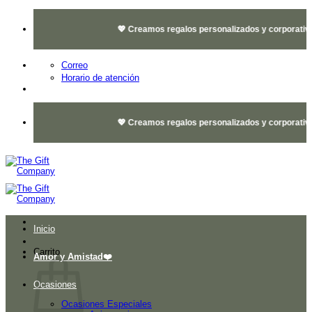
Saltar
al
💖 Creamos regalos personalizados y corporativos 
contenido
Correo
Horario de atención
💖 Creamos regalos personalizados y corporativos 
Inicio
Carrito
Amor y Amistad❤️
Ocasiones
Ocasiones Especiales