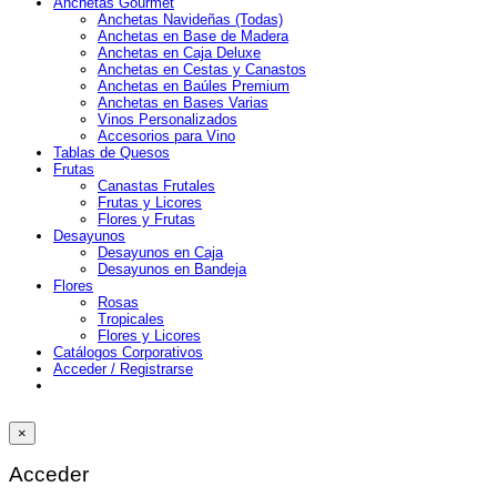
Anchetas Gourmet
Anchetas Navideñas (Todas)
Anchetas en Base de Madera
Anchetas en Caja Deluxe
Anchetas en Cestas y Canastos
Anchetas en Baúles Premium
Anchetas en Bases Varias
Vinos Personalizados
Accesorios para Vino
Tablas de Quesos
Frutas
Canastas Frutales
Frutas y Licores
Flores y Frutas
Desayunos
Desayunos en Caja
Desayunos en Bandeja
Flores
Rosas
Tropicales
Flores y Licores
Catálogos Corporativos
Acceder / Registrarse
×
Acceder