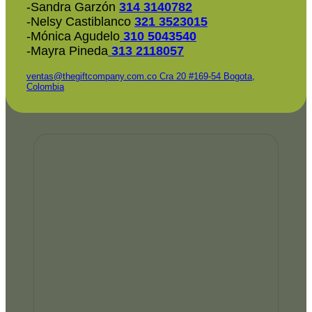
-Sandra Garzón
314 3140782
-Nelsy Castiblanco
321 3523015
-Mónica Agudelo
310 5043540
-Mayra Pineda
313 2118057
ventas@thegiftcompany.com.co
Cra 20 #169-54 Bogota,
Colombia