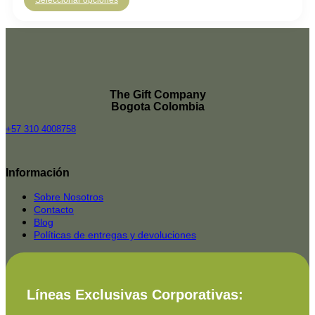
Seleccionar opciones
The Gift Company
Bogota Colombia
+57 310 4008758
Top
Rated
Información
service
2025-
Sobre Nosotros
Contacto
Blog
Políticas de entregas y devoluciones
Líneas Exclusivas Corporativas: