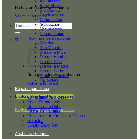
Aniversario
Baby Shower
No hay productos en el carrito.
Bienvenida
Condolencias
Volver a la tienda
Cumpleaños
Graduación
Buscar
Nacimientos
por:
Recuperación
Próximas Celebraciones
$
0
Navidad
San Valentin
Día de la Mujer
Día del Hombre
Día del Niño
Día de la Madre
Día del Padre
No hay productos en el carrito.
Amor y Amistad
Halloween
Volver a la tienda
Regalos para Bebé
Explora Nuestros Promocionales
Canastillas para Bebé
Cajas Decorativas
Detalles para Bebé
Explora Nuestros Promocionales
Pastel de Pañales
Canastas con Cintillas y Globos
Gemelos
Luxury Baby Box
Anchetas Gourmet