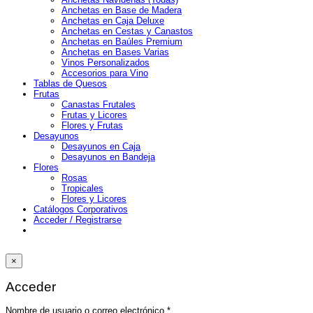
Anchetas en Base de Madera
Anchetas en Caja Deluxe
Anchetas en Cestas y Canastos
Anchetas en Baúles Premium
Anchetas en Bases Varias
Vinos Personalizados
Accesorios para Vino
Tablas de Quesos
Frutas
Canastas Frutales
Frutas y Licores
Flores y Frutas
Desayunos
Desayunos en Caja
Desayunos en Bandeja
Flores
Rosas
Tropicales
Flores y Licores
Catálogos Corporativos
Acceder / Registrarse
×
Acceder
Obligatorio
Nombre de usuario o correo electrónico
*