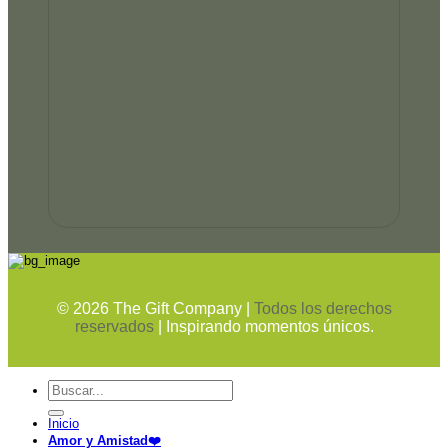
©
2026
The Gift Company |
Todos los derechos
reservados
| Inspirando momentos únicos.
Buscar
por:
Inicio
Amor y Amistad❤️