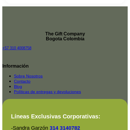
The Gift Company
Bogota Colombia
+57 310 4008758
Top
Rated
Información
service
2025-
Sobre Nosotros
Contacto
Blog
Políticas de entregas y devoluciones
Líneas Exclusivas Corporativas:
-Sandra Garzón
314 3140782