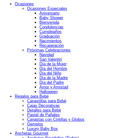
Ocasiones
Ocasiones Especiales
Aniversario
Baby Shower
Bienvenida
Condolencias
Cumpleaños
Graduación
Nacimientos
Recuperación
Próximas Celebraciones
Navidad
San Valentin
Día de la Mujer
Día del Hombre
Día del Niño
Día de la Madre
Día del Padre
Amor y Amistad
Halloween
Regalos para Bebé
Canastillas para Bebé
Cajas Decorativas
Detalles para Bebé
Pastel de Pañales
Canastas con Cintillas y Globos
Gemelos
Luxury Baby Box
Anchetas Gourmet
Anchetas Navideñas (Todas)