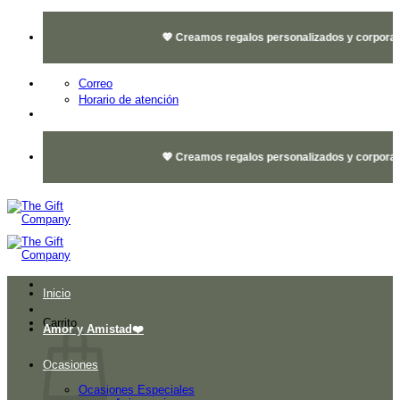
Saltar
al
💖 Creamos regalos personalizados y corporativo
contenido
Correo
Horario de atención
💖 Creamos regalos personalizados y corporativo
Inicio
Carrito
Amor y Amistad❤️
Ocasiones
Ocasiones Especiales