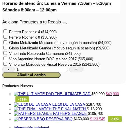
Horario de atención: Lunes a Viernes 7:30am – 5:30pm
Sábados 8:00am – 12:00pm
Adiciona Productos a tu Regalo
Ferrero Rocher x 4
(
$
14,900
)
Ferrero Rocher x 8
(
$
30,900
)
Globo Metalizado Mediano (motivo según la ocasión)
(
$
4,900
)
Globo Metalizado Grande (motivo según la ocasión)
(
$
9,900
)
Vino Tinto Reservado Carmenere
(
$
41,900
)
Vino Argentino Norton DOC Malbec 2017
(
$
65,000
)
Vino tinto Marqués de Riscal Reserva 2015
(
$
141,900
)
Ocasión
1052
Añadir al carrito
cantidad
Productos Nuevos
THE ULTIMATE DAD
$
69,900
$
49,900
-29%
EL 10 DE LA CASA
$
187,700
THE FINAL MATCH
$
118,200
FATHER'S LEAGUE
$
105,700
RESERVA BBQ
$
150,000
$
123,545
-18%
Información adicional