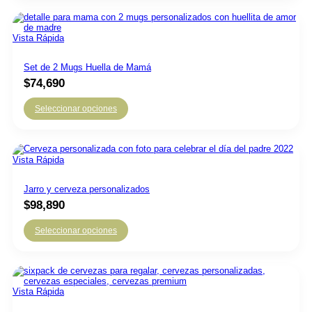
producto
tiene
múltiples
variantes.
Vista Rápida
Las
opciones
se
Set de 2 Mugs Huella de Mamá
pueden
$
74,690
elegir
en
la
Seleccionar opciones
página
de
producto
Vista Rápida
Jarro y cerveza personalizados
$
98,890
Seleccionar opciones
Vista Rápida