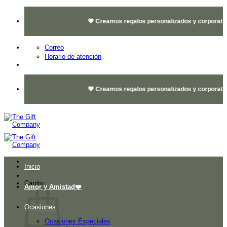
Saltar
al
💖 Creamos regalos personalizados y corporativos 
contenido
Correo
Horario de atención
💖 Creamos regalos personalizados y corporativos 
Inicio
Carrito
Amor y Amistad❤️
Ocasiones
Ocasiones Especiales