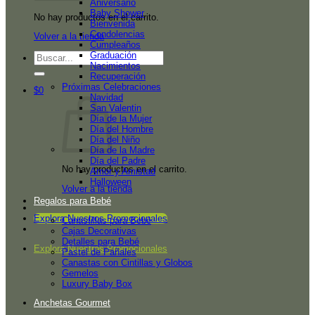
Aniversario
Baby Shower
No hay productos en el carrito.
Bienvenida
Condolencias
Volver a la tienda
Cumpleaños
Graduación
Buscar
Nacimientos
por:
Recuperación
Próximas Celebraciones
$
0
Navidad
San Valentin
Día de la Mujer
Día del Hombre
Día del Niño
Día de la Madre
Día del Padre
No hay productos en el carrito.
Amor y Amistad
Halloween
Volver a la tienda
Regalos para Bebé
Explora Nuestros Promocionales
Canastillas para Bebé
Cajas Decorativas
Detalles para Bebé
Explora Nuestros Promocionales
Pastel de Pañales
Canastas con Cintillas y Globos
Gemelos
Luxury Baby Box
Anchetas Gourmet