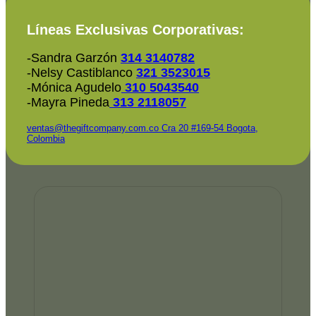
Líneas Exclusivas Corporativas:
-Sandra Garzón
314 3140782
-Nelsy Castiblanco
321 3523015
-Mónica Agudelo
310 5043540
-Mayra Pineda
313 2118057
ventas@thegiftcompany.com.co
Cra 20 #169-54 Bogota,
Colombia