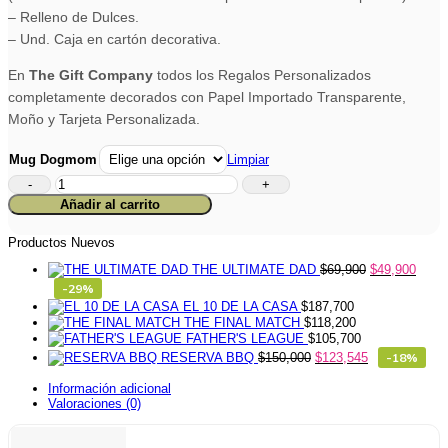
– Relleno de Dulces.
– Und. Caja en cartón decorativa.
En
The Gift Company
todos los Regalos Personalizados
completamente decorados con Papel Importado Transparente,
Moño y Tarjeta Personalizada.
Mug Dogmom
Limpiar
Mug
Pets
Añadir al carrito
Live
Love
Woof
Productos Nuevos
cantidad
THE ULTIMATE DAD
$
69,900
$
49,900
-29%
EL 10 DE LA CASA
$
187,700
THE FINAL MATCH
$
118,200
FATHER'S LEAGUE
$
105,700
RESERVA BBQ
$
150,000
$
123,545
-18%
Información adicional
Valoraciones (0)