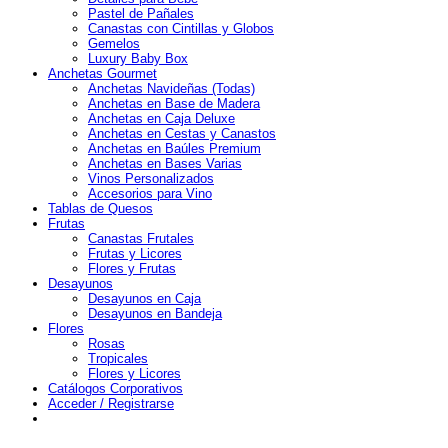
Pastel de Pañales
Canastas con Cintillas y Globos
Gemelos
Luxury Baby Box
Anchetas Gourmet
Anchetas Navideñas (Todas)
Anchetas en Base de Madera
Anchetas en Caja Deluxe
Anchetas en Cestas y Canastos
Anchetas en Baúles Premium
Anchetas en Bases Varias
Vinos Personalizados
Accesorios para Vino
Tablas de Quesos
Frutas
Canastas Frutales
Frutas y Licores
Flores y Frutas
Desayunos
Desayunos en Caja
Desayunos en Bandeja
Flores
Rosas
Tropicales
Flores y Licores
Catálogos Corporativos
Acceder / Registrarse