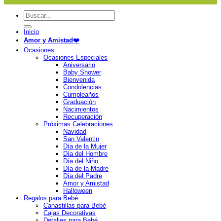
Buscar
por:
Inicio
Amor y Amistad❤️
Ocasiones
Ocasiones Especiales
Aniversario
Baby Shower
Bienvenida
Condolencias
Cumpleaños
Graduación
Nacimientos
Recuperación
Próximas Celebraciones
Navidad
San Valentin
Día de la Mujer
Día del Hombre
Día del Niño
Día de la Madre
Día del Padre
Amor y Amistad
Halloween
Regalos para Bebé
Canastillas para Bebé
Cajas Decorativas
Detalles para Bebé