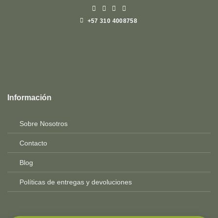
+57 310 4008758
Top
Rated
service
Información
2025-
Sobre Nosotros
Contacto
Blog
Políticas de entregas y devoluciones