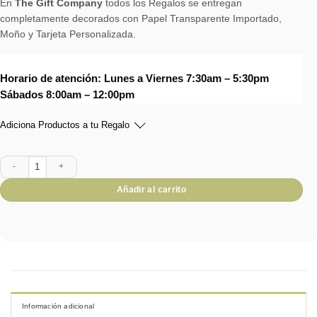
En
The Gift Company
todos los Regalos se entregan
completamente decorados con Papel Transparente Importado,
Moño y Tarjeta Personalizada.
Horario de atención: Lunes a Viernes 7:30am – 5:30pm
Sábados 8:00am – 12:00pm
Adiciona Productos a tu Regalo
Mug Osito Para Ella cantidad
Añadir al carrito
Información adicional