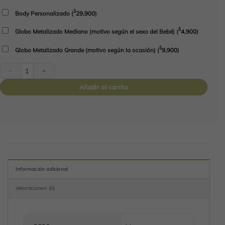
$
Body Personalizado
(
29,900
)
$
Globo Metalizado Mediano (motivo según el sexo del Bebé)
(
4,900
)
$
Globo Metalizado Grande (motivo según la ocasión)
(
9,900
)
Momentos Mágicos cantidad
Añadir al carrito
Información adicional
Valoraciones (0)