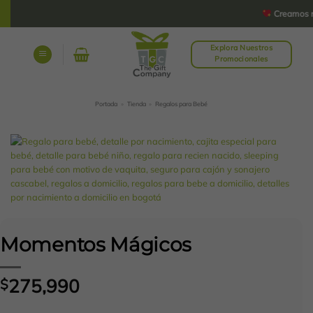
Saltar
Creamos reg
al
contenido
Explora Nuestros
Promocionales
Portada
»
Tienda
»
Regalos para Bebé
Momentos Mágicos
275,990
$