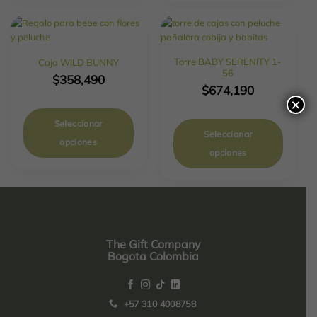
Torre BABY SERENITY 1-
Caja WILD BUNNY
56
$
358,490
$
674,190
×
Seleccionar
Seleccionar
opciones
opciones
The Gift Company
Bogota Colombia
+57 310 4008758