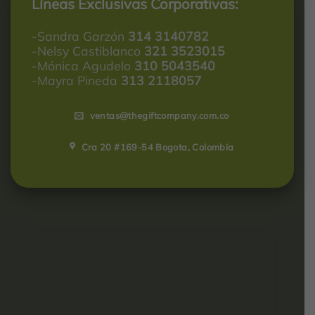
Líneas Exclusivas Corporativas:
-Sandra Garzón
314 3140782
-Nelsy Castiblanco
321 3523015
-Mónica Agudelo
310 5043540
-Mayra Pineda
313 2118057
ventas@thegiftcompany.com.co
Cra 20 #169-54 Bogota, Colombia