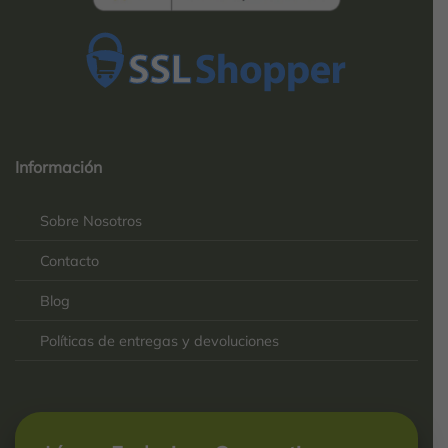
Top
Rated
service
Información
2025-
Sobre Nosotros
Contacto
Blog
Políticas de entregas y devoluciones