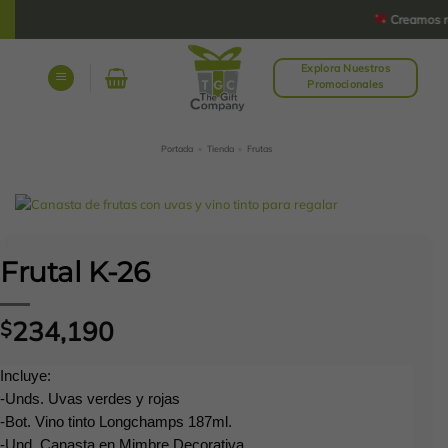
Saltar
Creamos rega
al
contenido
Explora Nuestros
Promocionales
Portada
»
Tienda
»
Frutas
Frutal K-26
234,190
$
Incluye:
-Unds. Uvas verdes y rojas
-Bot. Vino tinto Longchamps 187ml.
-Und. Canasta en Mimbre Decorativa.