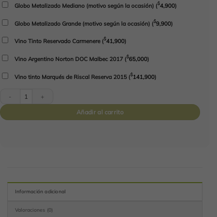
$
Globo Metalizado Mediano (motivo según la ocasión)
(
4,900
)
$
Globo Metalizado Grande (motivo según la ocasión)
(
9,900
)
$
Vino Tinto Reservado Carmenere
(
41,900
)
$
Vino Argentino Norton DOC Malbec 2017
(
65,000
)
$
Vino tinto Marqués de Riscal Reserva 2015
(
141,900
)
Frutal K-26 cantidad
Añadir al carrito
Información adicional
Valoraciones (0)