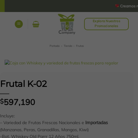
Saltar
Creamos rega
al
contenido
Explora Nuestros
Promocionales
Portada
»
Tienda
»
Frutas
Frutal K-02
597,190
$
Incluye:
– Variedad de Frutas Frescas Nacionales e
Importadas
(Manzanas, Peras, Granadillas, Mangos, Kiwi)
-Bot. Whiskey Old Parrr 12 Años 750ml.