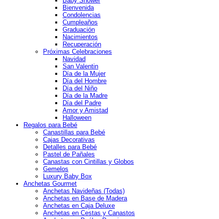
Baby Shower
Bienvenida
Condolencias
Cumpleaños
Graduación
Nacimientos
Recuperación
Próximas Celebraciones
Navidad
San Valentin
Día de la Mujer
Día del Hombre
Día del Niño
Día de la Madre
Día del Padre
Amor y Amistad
Halloween
Regalos para Bebé
Canastillas para Bebé
Cajas Decorativas
Detalles para Bebé
Pastel de Pañales
Canastas con Cintillas y Globos
Gemelos
Luxury Baby Box
Anchetas Gourmet
Anchetas Navideñas (Todas)
Anchetas en Base de Madera
Anchetas en Caja Deluxe
Anchetas en Cestas y Canastos