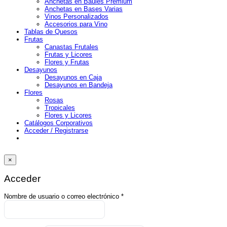
Anchetas en Baúles Premium
Anchetas en Bases Varias
Vinos Personalizados
Accesorios para Vino
Tablas de Quesos
Frutas
Canastas Frutales
Frutas y Licores
Flores y Frutas
Desayunos
Desayunos en Caja
Desayunos en Bandeja
Flores
Rosas
Tropicales
Flores y Licores
Catálogos Corporativos
Acceder / Registrarse
×
Acceder
Obligatorio
Nombre de usuario o correo electrónico
*