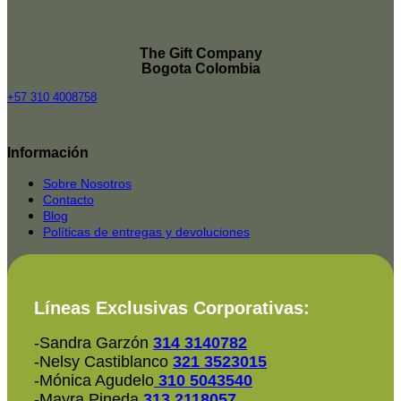
The Gift Company
Bogota Colombia
+57 310 4008758
Top
Rated
Información
service
2025-
Sobre Nosotros
Contacto
Blog
Políticas de entregas y devoluciones
Líneas Exclusivas Corporativas:
-Sandra Garzón
314 3140782
-Nelsy Castiblanco
321 3523015
-Mónica Agudelo
310 5043540
-Mayra Pineda
313 2118057