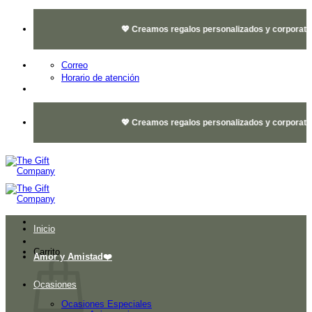
Saltar
al
💖 Creamos regalos personalizados y corporativos 
contenido
Correo
Horario de atención
💖 Creamos regalos personalizados y corporativos 
Inicio
Carrito
Amor y Amistad❤️
Ocasiones
Ocasiones Especiales