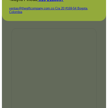
ventas@thegiftcompany.com.co
Cra 20 #169-54 Bogota,
Colombia