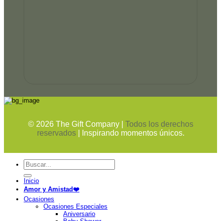
©
2026
The Gift Company |
Todos los derechos
reservados
| Inspirando momentos únicos.
Buscar
por:
Inicio
Amor y Amistad❤️
Ocasiones
Ocasiones Especiales
Aniversario