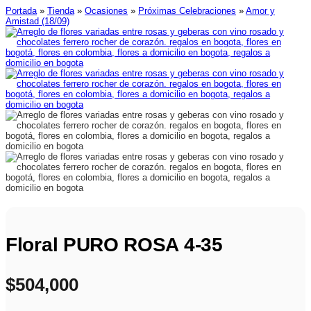
Portada
»
Tienda
»
Ocasiones
»
Próximas Celebraciones
»
Amor y
Amistad (18/09)
Floral PURO ROSA 4-35
$
504,000