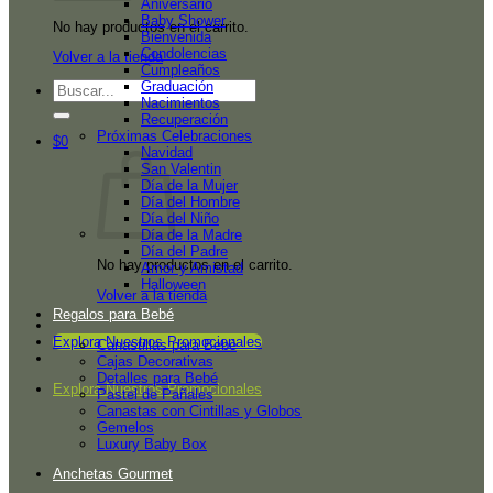
Aniversario
Baby Shower
No hay productos en el carrito.
Bienvenida
Condolencias
Volver a la tienda
Cumpleaños
Graduación
Buscar
Nacimientos
por:
Recuperación
Próximas Celebraciones
$
0
Navidad
San Valentin
Día de la Mujer
Día del Hombre
Día del Niño
Día de la Madre
Día del Padre
No hay productos en el carrito.
Amor y Amistad
Halloween
Volver a la tienda
Regalos para Bebé
Explora Nuestros Promocionales
Canastillas para Bebé
Cajas Decorativas
Detalles para Bebé
Explora Nuestros Promocionales
Pastel de Pañales
Canastas con Cintillas y Globos
Gemelos
Luxury Baby Box
Anchetas Gourmet