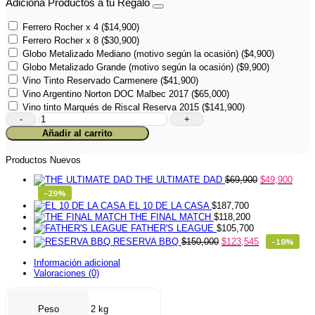
Adiciona Productos a tu Regalo
Ferrero Rocher x 4
(
$
14,900
)
Ferrero Rocher x 8
(
$
30,900
)
Globo Metalizado Mediano (motivo según la ocasión)
(
$
4,900
)
Globo Metalizado Grande (motivo según la ocasión)
(
$
9,900
)
Vino Tinto Reservado Carmenere
(
$
41,900
)
Vino Argentino Norton DOC Malbec 2017
(
$
65,000
)
Vino tinto Marqués de Riscal Reserva 2015
(
$
141,900
)
Floral
PURO
Añadir al carrito
ROSA
4-
35
Productos Nuevos
cantidad
THE ULTIMATE DAD
$
69,900
$
49,900
-29%
EL 10 DE LA CASA
$
187,700
THE FINAL MATCH
$
118,200
FATHER'S LEAGUE
$
105,700
RESERVA BBQ
$
150,000
$
123,545
-18%
Información adicional
Valoraciones (0)
Peso
2 kg