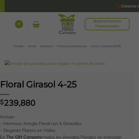
Saltar
Creamos rega
al
contenido
Explora Nuestros
Promocionales
Portada
»
Tienda
»
Ocasiones
»
Próximas Celebraciones
»
Amor y Amistad (18/09)
Floral Girasol 4-25
239,880
$
Incluye:
– Hermoso Arreglo Floral con 5 Girasoles.
– Elegante Florero en Vidrio.
En
The Gift Company
todos los Arreglos Florales se entregan