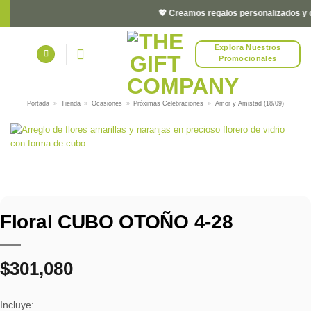
Saltar
💖 Creamos regalos personalizados y cor
al
contenido
Explora Nuestros
Promocionales
Portada
»
Tienda
»
Ocasiones
»
Próximas Celebraciones
»
Amor y Amistad (18/09)
Floral CUBO OTOÑO 4-28
$
301,080
Incluye: