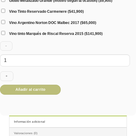
Globo Metalizado Grande (motivo según la ocasión)
(
$
9,900
)
Vino Tinto Reservado Carmenere
(
$
41,900
)
Vino Argentino Norton DOC Malbec 2017
(
$
65,000
)
Vino tinto Marqués de Riscal Reserva 2015
(
$
141,900
)
Floral
CUBO
OTOÑO
4-
28
cantidad
Añadir al carrito
Información adicional
Valoraciones (0)