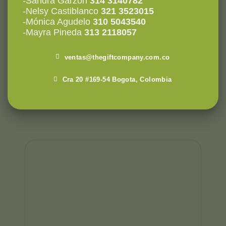
-Sandra Garzón
314 3140782
-Nelsy Castiblanco
321 3523015
-Mónica Agudelo
310 5043540
-Mayra Pineda
313 2118057
ventas@thegiftcompany.com.co
Cra 20 #169-54 Bogota, Colombia