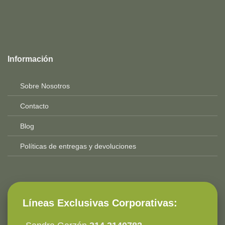
Top
Rated
service
Información
2025-
Sobre Nosotros
Contacto
Blog
Políticas de entregas y devoluciones
Líneas Exclusivas Corporativas: