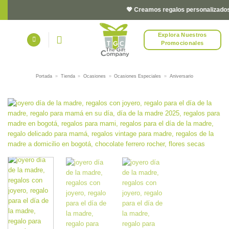
Saltar
💖 Creamos regalos personalizados y 
al
contenido
Explora Nuestros
Promocionales
Portada
»
Tienda
»
Ocasiones
»
Ocasiones Especiales
»
Aniversario