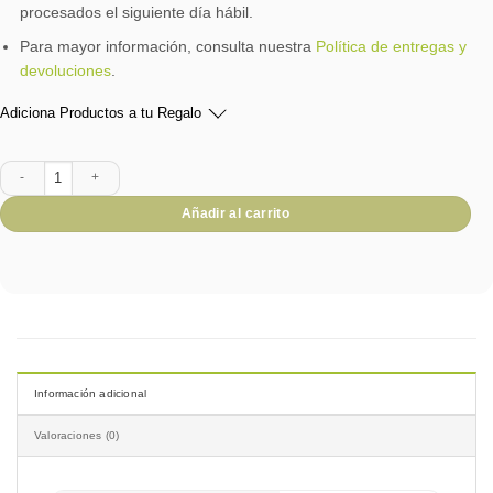
procesados el siguiente día hábil.
Para mayor información, consulta nuestra
Política de entregas y
devoluciones
.
Adiciona Productos a tu Regalo
Caja Encanto y dulzura cantidad
Añadir al carrito
Información adicional
Valoraciones (0)