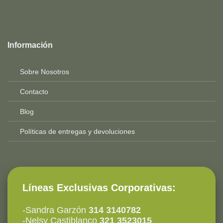
Top
Rated
service
Información
2025-
Sobre Nosotros
Contacto
Blog
Políticas de entregas y devoluciones
Líneas Exclusivas Corporativas:
-Sandra Garzón
314 3140782
-Nelsy Castiblanco
321 3523015