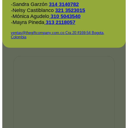
-Sandra Garzón
314 3140782
-Nelsy Castiblanco
321 3523015
-Mónica Agudelo
310 5043540
-Mayra Pineda
313 2118057
ventas@thegiftcompany.com.co
Cra 20 #169-54 Bogota,
Colombia