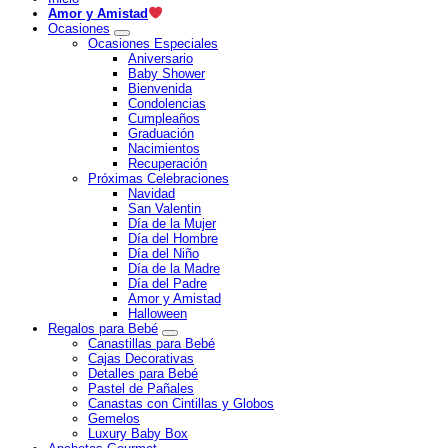
Amor y Amistad
Ocasiones
Ocasiones Especiales
Aniversario
Baby Shower
Bienvenida
Condolencias
Cumpleaños
Graduación
Nacimientos
Recuperación
Próximas Celebraciones
Navidad
San Valentin
Día de la Mujer
Día del Hombre
Día del Niño
Día de la Madre
Día del Padre
Amor y Amistad
Halloween
Regalos para Bebé
Canastillas para Bebé
Cajas Decorativas
Detalles para Bebé
Pastel de Pañales
Canastas con Cintillas y Globos
Gemelos
Luxury Baby Box