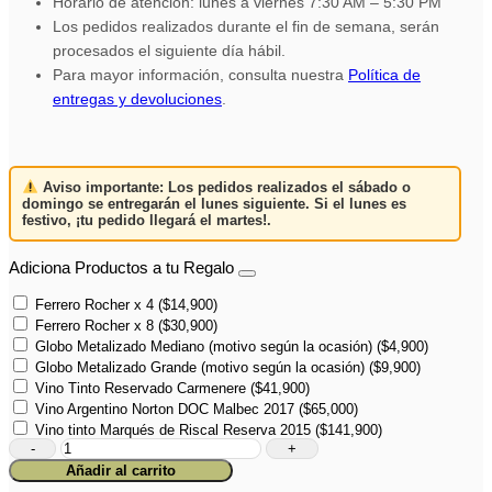
Horario de atención: lunes a viernes 7:30 AM – 5:30 PM
Los pedidos realizados durante el fin de semana, serán
procesados el siguiente día hábil.
Para mayor información, consulta nuestra
Política de
entregas y devoluciones
.
Aviso importante:
Los pedidos realizados el
sábado o
domingo
se entregarán el
lunes siguiente
. Si el lunes es
festivo,
¡tu pedido llegará el martes!
.
Adiciona Productos a tu Regalo
Ferrero Rocher x 4
(
$
14,900
)
Ferrero Rocher x 8
(
$
30,900
)
Globo Metalizado Mediano (motivo según la ocasión)
(
$
4,900
)
Globo Metalizado Grande (motivo según la ocasión)
(
$
9,900
)
Vino Tinto Reservado Carmenere
(
$
41,900
)
Vino Argentino Norton DOC Malbec 2017
(
$
65,000
)
Vino tinto Marqués de Riscal Reserva 2015
(
$
141,900
)
Dulces
Margaritas
Añadir al carrito
y