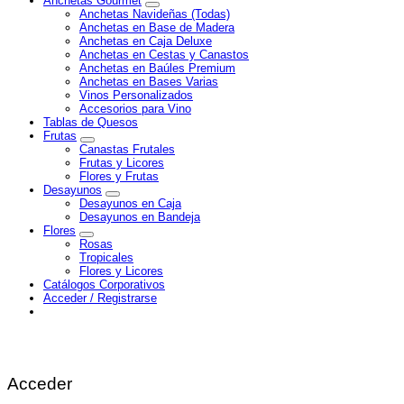
Anchetas Gourmet
Anchetas Navideñas (Todas)
Anchetas en Base de Madera
Anchetas en Caja Deluxe
Anchetas en Cestas y Canastos
Anchetas en Baúles Premium
Anchetas en Bases Varias
Vinos Personalizados
Accesorios para Vino
Tablas de Quesos
Frutas
Canastas Frutales
Frutas y Licores
Flores y Frutas
Desayunos
Desayunos en Caja
Desayunos en Bandeja
Flores
Rosas
Tropicales
Flores y Licores
Catálogos Corporativos
Acceder / Registrarse
Acceder