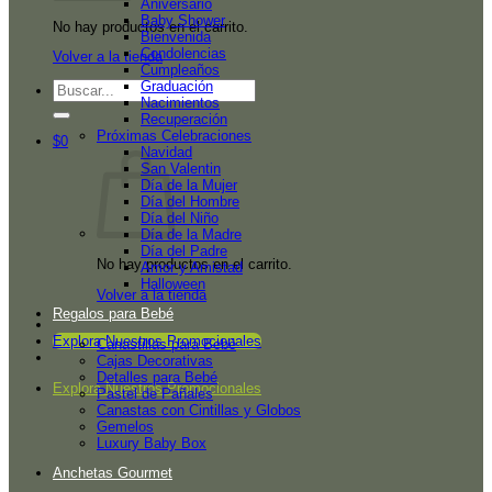
Aniversario
Baby Shower
No hay productos en el carrito.
Bienvenida
Condolencias
Volver a la tienda
Cumpleaños
Graduación
Buscar
Nacimientos
por:
Recuperación
Próximas Celebraciones
$
0
Navidad
San Valentin
Día de la Mujer
Día del Hombre
Día del Niño
Día de la Madre
Día del Padre
No hay productos en el carrito.
Amor y Amistad
Halloween
Volver a la tienda
Regalos para Bebé
Explora Nuestros Promocionales
Canastillas para Bebé
Cajas Decorativas
Detalles para Bebé
Explora Nuestros Promocionales
Pastel de Pañales
Canastas con Cintillas y Globos
Gemelos
Luxury Baby Box
Anchetas Gourmet