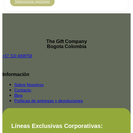
Seleccionar opciones
The Gift Company
Bogota Colombia
+57 310 4008758
Top
Rated
Información
service
2025-
Sobre Nosotros
Contacto
Blog
Políticas de entregas y devoluciones
Líneas Exclusivas Corporativas: