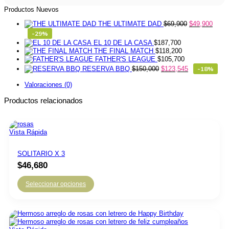
Rosas
cantidad
Productos Nuevos
THE ULTIMATE DAD
$
69,900
$
49,900
-29%
EL 10 DE LA CASA
$
187,700
THE FINAL MATCH
$
118,200
FATHER'S LEAGUE
$
105,700
RESERVA BBQ
$
150,000
$
123,545
-18%
Valoraciones (0)
Productos relacionados
Vista Rápida
SOLITARIO X 3
$
46,680
Seleccionar opciones