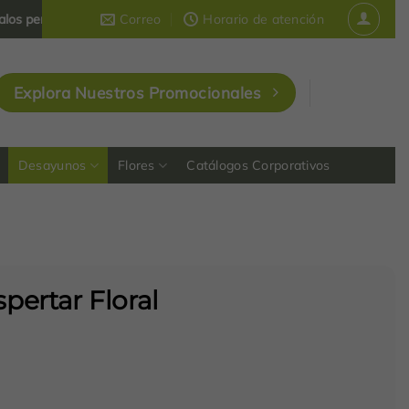
rsonalizados y corporativos
Correo
que dejan huella en Colombia
Horario de atención
Explora Nuestros Promocionales
Desayunos
Flores
Catálogos Corporativos
ertar Floral