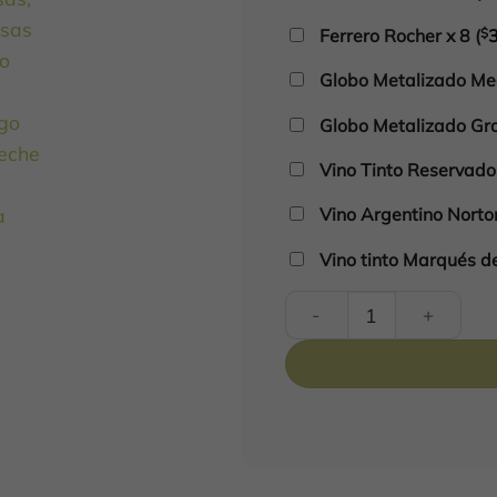
Ferrero Rocher x 8
(
$
Globo Metalizado Med
Globo Metalizado Gra
Vino Tinto Reservad
Vino Argentino Nort
Vino tinto Marqués d
Desayuno Despertar Flora