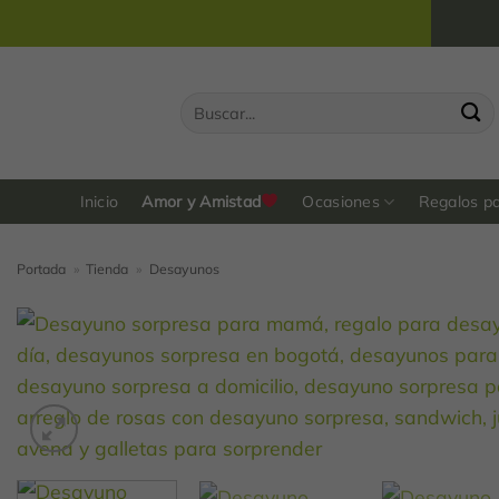
Saltar
al
contenido
Buscar
por:
Inicio
Amor y Amistad
Ocasiones
Regalos p
Portada
»
Tienda
»
Desayunos