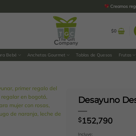
Creamos regalos pe
$
0
ara Bebé
Anchetas Gourmet
Tablas de Quesos
Frutas
Desayuno Desp
152,790
$
Incluye: