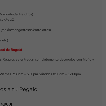
argaritas/entre otros)
colate x2.
 (melón/mango/fresas/entre otros)
rjeta)
udad de Bogotá
os Regalos se entregan completamente decorados con Moño y
a Viernes 7:30am – 5:30pm Sábados 8:00am – 12:00pm
os a tu Regalo
14,900
)