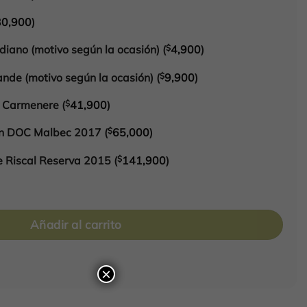
30,900
)
iano (motivo según la ocasión)
(
$
4,900
)
nde (motivo según la ocasión)
(
$
9,900
)
o Carmenere
(
$
41,900
)
on DOC Malbec 2017
(
$
65,000
)
e Riscal Reserva 2015
(
$
141,900
)
l cantidad
Añadir al carrito
×