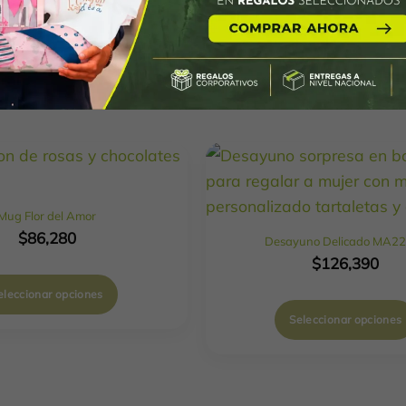
Mug Flor del Amor
$
86,280
Desayuno Delicado MA2
$
126,390
eleccionar opciones
Seleccionar opciones