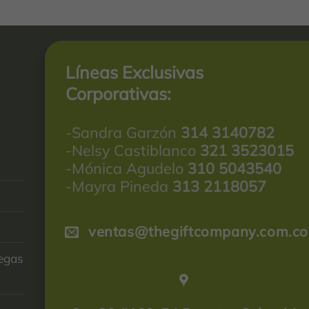
Líneas Exclusivas
Corporativas:
-Sandra Garzón
314 3140782
-Nelsy Castiblanco
321 3523015
-Mónica Agudelo
310 5043540
-Mayra Pineda
313 2118057
ventas@thegiftcompany.com.co
regas