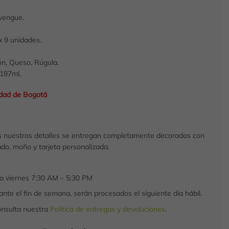
wengue.
x 9 unidades.
n, Queso, Rúgula.
187ml.
udad de Bogotá
 nuestros detalles se entregan completamente decorados con
do, moño y tarjeta personalizada.
 a viernes 7:30 AM – 5:30 PM
nte el fin de semana, serán procesados el siguiente día hábil.
onsulta nuestra
Política de entregas y devoluciones
.