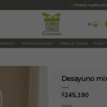
Creamos regalos personalizad
$
0
ara Bebé
Anchetas Gourmet
Tablas de Quesos
Frutas
Desayuno mi
245,190
$
Incluye: