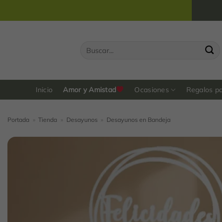
Saltar
al
contenido
Buscar
por:
Inicio
Amor y Amistad
Ocasiones
Regalos p
Portada
»
Tienda
»
Desayunos
»
Desayunos en Bandeja