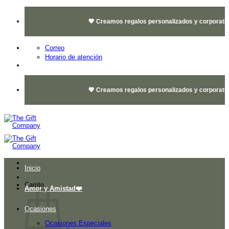
Saltar
al
💖 Creamos regalos personalizados y corporativos 
contenido
Correo
Horario de atención
💖 Creamos regalos personalizados y corporativos 
Inicio
Carrito
Amor y Amistad❤️
Ocasiones
Ocasiones Especiales