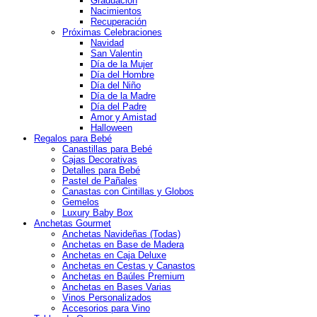
Graduación
Nacimientos
Recuperación
Próximas Celebraciones
Navidad
San Valentin
Día de la Mujer
Día del Hombre
Día del Niño
Día de la Madre
Día del Padre
Amor y Amistad
Halloween
Regalos para Bebé
Canastillas para Bebé
Cajas Decorativas
Detalles para Bebé
Pastel de Pañales
Canastas con Cintillas y Globos
Gemelos
Luxury Baby Box
Anchetas Gourmet
Anchetas Navideñas (Todas)
Anchetas en Base de Madera
Anchetas en Caja Deluxe
Anchetas en Cestas y Canastos
Anchetas en Baúles Premium
Anchetas en Bases Varias
Vinos Personalizados
Accesorios para Vino