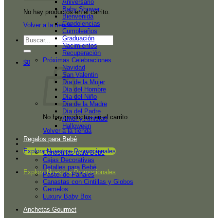
Aniversario
Baby Shower
No hay productos en el carrito.
Bienvenida
Condolencias
Volver a la tienda
Cumpleaños
Graduación
Buscar
Nacimientos
por:
Recuperación
Próximas Celebraciones
$
0
Navidad
San Valentin
Día de la Mujer
Día del Hombre
Día del Niño
Día de la Madre
Día del Padre
No hay productos en el carrito.
Amor y Amistad
Halloween
Volver a la tienda
Regalos para Bebé
Explora Nuestros Promocionales
Canastillas para Bebé
Cajas Decorativas
Detalles para Bebé
Explora Nuestros Promocionales
Pastel de Pañales
Canastas con Cintillas y Globos
Gemelos
Luxury Baby Box
Anchetas Gourmet