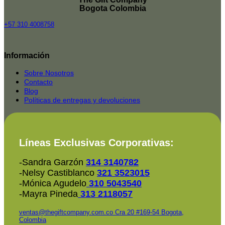
Bogota Colombia
+57 310 4008758
Top
Rated
Información
service
2025-
Sobre Nosotros
Contacto
Blog
Políticas de entregas y devoluciones
Líneas Exclusivas Corporativas:
-Sandra Garzón
314 3140782
-Nelsy Castiblanco
321 3523015
-Mónica Agudelo
310 5043540
-Mayra Pineda
313 2118057
ventas@thegiftcompany.com.co
Cra 20 #169-54 Bogota,
Colombia