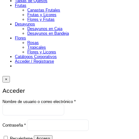
Tablas de Quesos
Frutas
Canastas Frutales
Frutas y Licores
Flores y Frutas
Desayunos
Desayunos en Caja
Desayunos en Bandeja
Flores
Rosas
Tropicales
Flores y Licores
Catálogos Corporativos
Acceder / Registrarse
×
Acceder
Obligatorio
Nombre de usuario o correo electrónico
*
Obligatorio
Contraseña
*
Recuérdame
Acceso