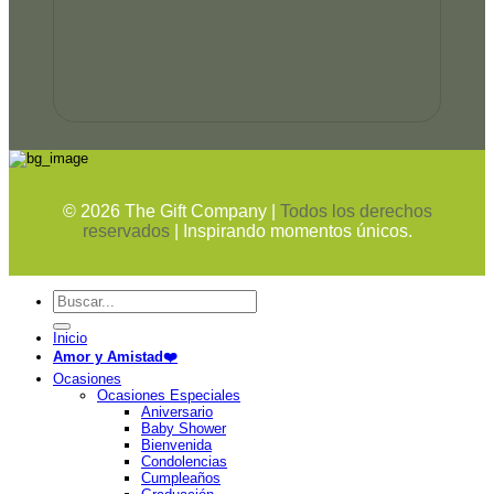
©
2026
The Gift Company |
Todos los derechos
reservados
| Inspirando momentos únicos.
Buscar
por:
Inicio
Amor y Amistad❤️
Ocasiones
Ocasiones Especiales
Aniversario
Baby Shower
Bienvenida
Condolencias
Cumpleaños