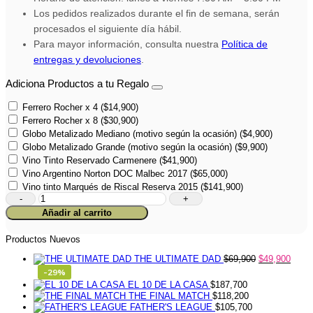
Los pedidos realizados durante el fin de semana, serán
procesados el siguiente día hábil.
Para mayor información, consulta nuestra
Política de
entregas y devoluciones
.
Adiciona Productos a tu Regalo
Ferrero Rocher x 4
(
$
14,900
)
Ferrero Rocher x 8
(
$
30,900
)
Globo Metalizado Mediano (motivo según la ocasión)
(
$
4,900
)
Globo Metalizado Grande (motivo según la ocasión)
(
$
9,900
)
Vino Tinto Reservado Carmenere
(
$
41,900
)
Vino Argentino Norton DOC Malbec 2017
(
$
65,000
)
Vino tinto Marqués de Riscal Reserva 2015
(
$
141,900
)
Cava
de
Añadir al carrito
Papá
cantidad
Productos Nuevos
THE ULTIMATE DAD
$
69,900
$
49,900
-29%
EL 10 DE LA CASA
$
187,700
THE FINAL MATCH
$
118,200
FATHER'S LEAGUE
$
105,700