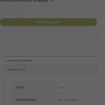
Adiciona Productos a tu Regalo
Canastilla Light Blue cantidad
Añadir al carrito
Información adicional
Valoraciones (0)
PESO
1 kg
DIMENSIONES
30 × 30 × 45 cm