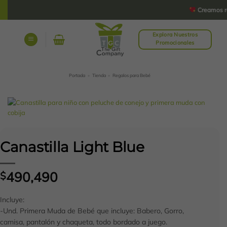
Saltar
Creamos rega
al
contenido
Explora Nuestros
Promocionales
Portada
»
Tienda
»
Regalos para Bebé
Canastilla Light Blue
490,490
$
Incluye:
-Und. Primera Muda de Bebé que incluye: Babero, Gorro,
camisa, pantalón y chaqueta, todo bordado a juego.