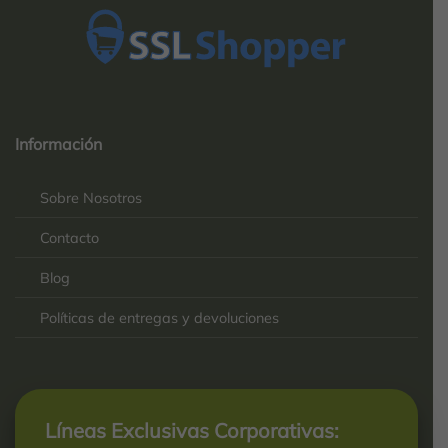
Top
Rated
service
Información
2025-
Sobre Nosotros
Contacto
Blog
Políticas de entregas y devoluciones
Líneas Exclusivas Corporativas: