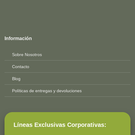
Top
Rated
service
Información
2025-
Sobre Nosotros
Contacto
Blog
Políticas de entregas y devoluciones
Líneas Exclusivas Corporativas: