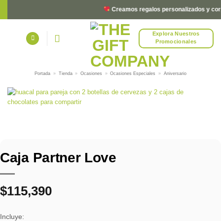
Saltar
Creamos regalos personalizados y corp
al
contenido
Explora Nuestros
Promocionales
Portada
»
Tienda
»
Ocasiones
»
Ocasiones Especiales
»
Aniversario
Caja Partner Love
$
115,390
Incluye: