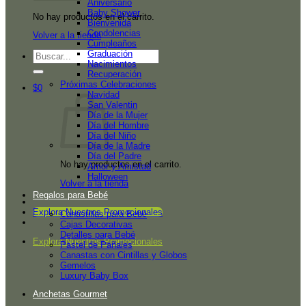
Aniversario
Baby Shower
No hay productos en el carrito.
Bienvenida
Condolencias
Volver a la tienda
Cumpleaños
Graduación
Buscar
Nacimientos
por:
Recuperación
Próximas Celebraciones
$
0
Navidad
San Valentin
Día de la Mujer
Día del Hombre
Día del Niño
Día de la Madre
Día del Padre
No hay productos en el carrito.
Amor y Amistad
Halloween
Volver a la tienda
Regalos para Bebé
Explora Nuestros Promocionales
Canastillas para Bebé
Cajas Decorativas
Detalles para Bebé
Explora Nuestros Promocionales
Pastel de Pañales
Canastas con Cintillas y Globos
Gemelos
Luxury Baby Box
Anchetas Gourmet