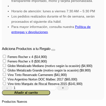
transparente importado, moño y tarjeta personalizada.
Horario de atención: lunes a viernes 7:30 AM – 5:30 PM
Los pedidos realizados durante el fin de semana, serán
procesados el siguiente día hábil.
Para mayor información, consulta nuestra
Política de
entregas y devoluciones
.
Adiciona Productos a tu Regalo
Ferrero Rocher x 4
(
$
14,900
)
Ferrero Rocher x 8
(
$
30,900
)
Globo Metalizado Mediano (motivo según la ocasión)
(
$
4,900
)
Globo Metalizado Grande (motivo según la ocasión)
(
$
9,900
)
Vino Tinto Reservado Carmenere
(
$
41,900
)
Vino Argentino Norton DOC Malbec 2017
(
$
65,000
)
Vino tinto Marqués de Riscal Reserva 2015
(
$
141,900
)
Caja
Enjoyment
Añadir al carrito
cantidad
Productos Nuevos