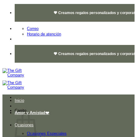
Saltar
al
💖 Creamos regalos personalizados y corporativos
contenido
Correo
Horario de atención
💖 Creamos regalos personalizados y corporativos
Inicio
Carrito
Amor y Amistad❤️
Ocasiones
Ocasiones Especiales