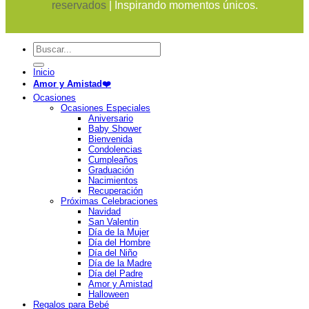
reservados
| Inspirando momentos únicos.
Buscar
por:
Inicio
Amor y Amistad❤️
Ocasiones
Ocasiones Especiales
Aniversario
Baby Shower
Bienvenida
Condolencias
Cumpleaños
Graduación
Nacimientos
Recuperación
Próximas Celebraciones
Navidad
San Valentin
Día de la Mujer
Día del Hombre
Día del Niño
Día de la Madre
Día del Padre
Amor y Amistad
Halloween
Regalos para Bebé