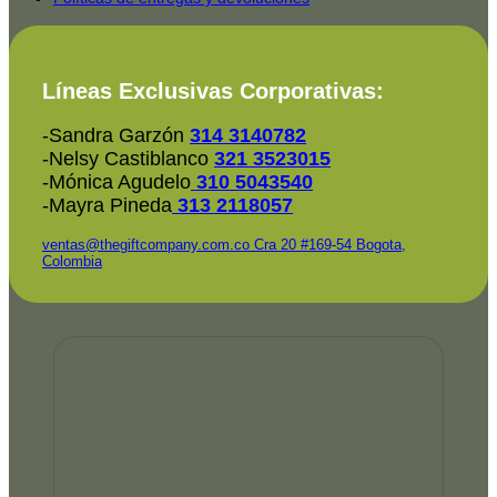
Líneas Exclusivas Corporativas:
-Sandra Garzón
314 3140782
-Nelsy Castiblanco
321 3523015
-Mónica Agudelo
310 5043540
-Mayra Pineda
313 2118057
ventas@thegiftcompany.com.co
Cra 20 #169-54 Bogota,
Colombia