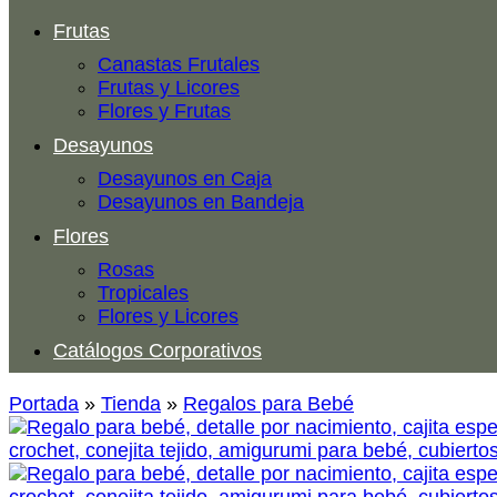
Frutas
Canastas Frutales
Frutas y Licores
Flores y Frutas
Desayunos
Desayunos en Caja
Desayunos en Bandeja
Flores
Rosas
Tropicales
Flores y Licores
Catálogos Corporativos
Portada
»
Tienda
»
Regalos para Bebé