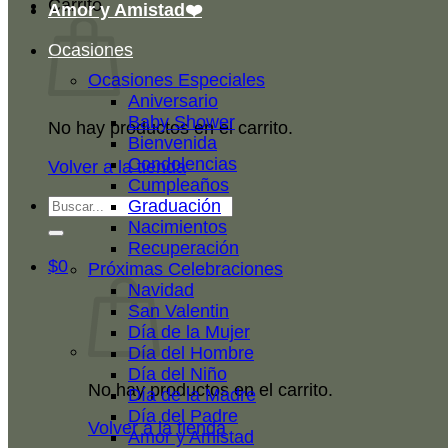
Carrito
Amor y Amistad❤️
Ocasiones
Ocasiones Especiales
Aniversario
Baby Shower
No hay productos en el carrito.
Bienvenida
Condolencias
Volver a la tienda
Cumpleaños
Buscar
Graduación
por:
Nacimientos
Recuperación
$
0
Próximas Celebraciones
Navidad
San Valentin
Día de la Mujer
Día del Hombre
Día del Niño
No hay productos en el carrito.
Día de la Madre
Día del Padre
Volver a la tienda
Amor y Amistad