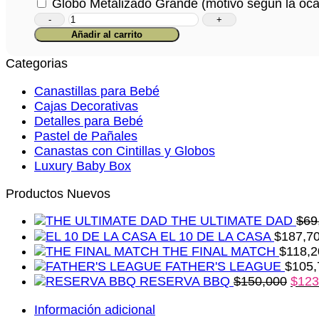
Globo Metalizado Grande (motivo según la oca
Caja
Amor
Añadir al carrito
Incondicional
cantidad
Categorias
Canastillas para Bebé
Cajas Decorativas
Detalles para Bebé
Pastel de Pañales
Canastas con Cintillas y Globos
Luxury Baby Box
Productos Nuevos
THE ULTIMATE DAD
$
69
EL 10 DE LA CASA
$
187,7
THE FINAL MATCH
$
118,2
FATHER'S LEAGUE
$
105,
RESERVA BBQ
$
150,000
$
123
Información adicional