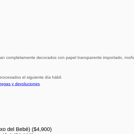
gan completamente decorados con papel transparente importado, moño 
rocesados el siguiente día hábil.
tregas y devoluciones
.
xo del Bebé)
(
$
4,900
)