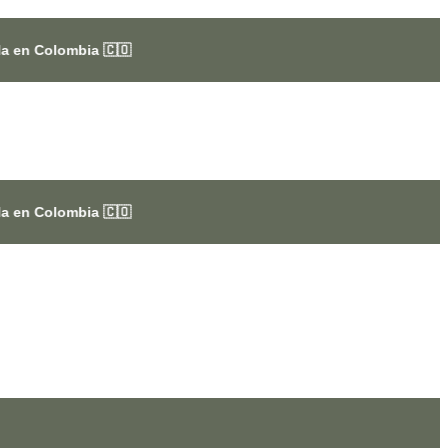
🇨🇴
🇨🇴