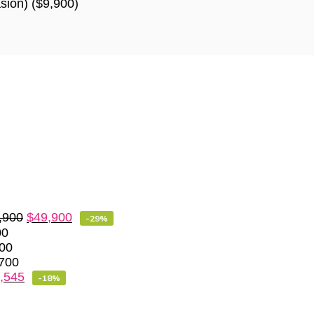
sión)
(
$
9,900
)
,900
$
49,900
-29%
00
00
700
,545
-18%