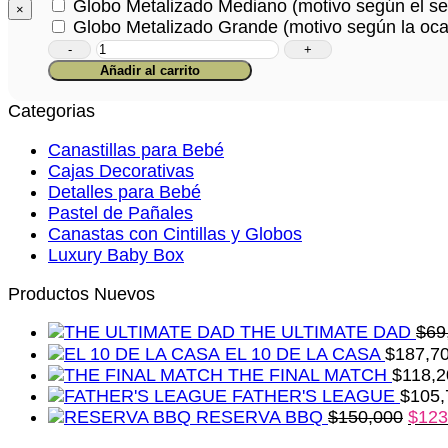
Globo Metalizado Mediano (motivo según el se
×
Globo Metalizado Grande (motivo según la oca
Bolsita
Creciendo
Añadir al carrito
con
Amor
Categorias
cantidad
Canastillas para Bebé
Cajas Decorativas
Detalles para Bebé
Pastel de Pañales
Canastas con Cintillas y Globos
Luxury Baby Box
Productos Nuevos
THE ULTIMATE DAD
$
69
EL 10 DE LA CASA
$
187,7
THE FINAL MATCH
$
118,2
FATHER'S LEAGUE
$
105,
RESERVA BBQ
$
150,000
$
123