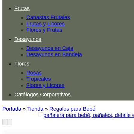
Frutas
Canastas Frutales
Frutas y Licores
Flores y Frutas
Desayunos
Desayunos en Caja
Desayunos en Bandeja
Flores
Rosas
Tropicales
Flores y Licores
Catálogos Corporativos
Portada
»
Tienda
»
Regalos para Bebé