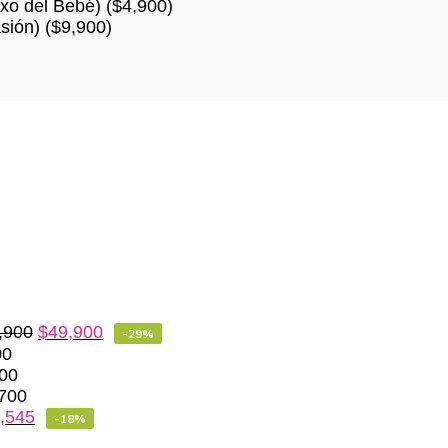
xo del Bebé)
(
$
4,900
)
sión)
(
$
9,900
)
,900
$
49,900
-29%
00
00
700
,545
-18%