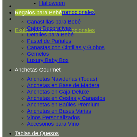
Halloween
Explora Nuestros Promocionales
Regalos para Bebé
Canastillas para Bebé
Cajas Decorativas
Explora Nuestros Promocionales
Detalles para Bebé
Pastel de Pañales
Canastas con Cintillas y Globos
Gemelos
Luxury Baby Box
Anchetas Gourmet
Anchetas Navideñas (Todas)
Anchetas en Base de Madera
Anchetas en Caja Deluxe
Anchetas en Cestas y Canastos
Anchetas en Baúles Premium
Anchetas en Bases Varias
Vinos Personalizados
Accesorios para Vino
Tablas de Quesos