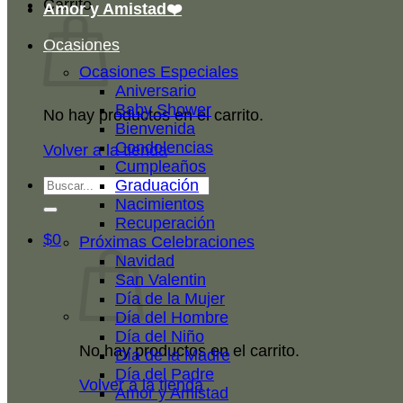
Carrito
Amor y Amistad❤️
Ocasiones
Ocasiones Especiales
Aniversario
Baby Shower
No hay productos en el carrito.
Bienvenida
Condolencias
Volver a la tienda
Cumpleaños
Buscar
Graduación
por:
Nacimientos
Recuperación
$
0
Próximas Celebraciones
Navidad
San Valentin
Día de la Mujer
Día del Hombre
Día del Niño
No hay productos en el carrito.
Día de la Madre
Día del Padre
Volver a la tienda
Amor y Amistad