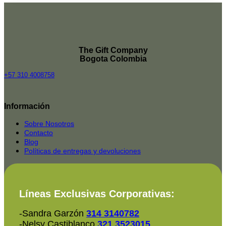
The Gift Company
Bogota Colombia
+57 310 4008758
Top
Rated
Información
service
2025-
Sobre Nosotros
Contacto
Blog
Políticas de entregas y devoluciones
Líneas Exclusivas Corporativas:
-Sandra Garzón
314 3140782
-Nelsy Castiblanco
321 3523015