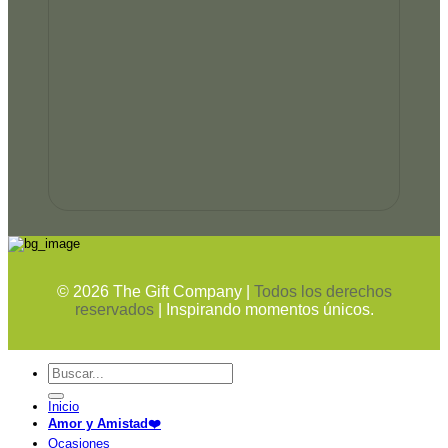
©
2026
The Gift Company |
Todos los derechos
reservados
| Inspirando momentos únicos.
Buscar
por:
Inicio
Amor y Amistad❤️
Ocasiones