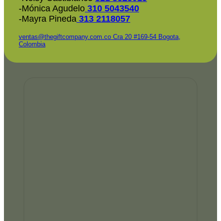
-Mónica Agudelo
310 5043540
-Mayra Pineda
313 2118057
ventas@thegiftcompany.com.co
Cra 20 #169-54 Bogota,
Colombia