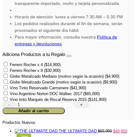
transparente importado, moño y tarjeta personalizada.
Horario de atención: lunes a viernes 7:30 AM – 5:30 PM
Los pedidos realizados durante el fin de semana, serán
procesados el siguiente día hábil.
Para mayor información, consulta nuestra
Política de
entregas y devoluciones
.
Adiciona Productos a tu Regalo
Ferrero Rocher x 4
(
$
14,900
)
Ferrero Rocher x 8
(
$
30,900
)
Globo Metalizado Mediano (motivo según la ocasión)
(
$
4,900
)
Globo Metalizado Grande (motivo según la ocasión)
(
$
9,900
)
Vino Tinto Reservado Carmenere
(
$
41,900
)
Vino Argentino Norton DOC Malbec 2017
(
$
65,000
)
Vino tinto Marqués de Riscal Reserva 2015
(
$
141,900
)
Beer
Basic
Añadir al carrito
Kit
cantidad
Productos Nuevos
THE ULTIMATE DAD
$
69,900
$
49,900
-29%