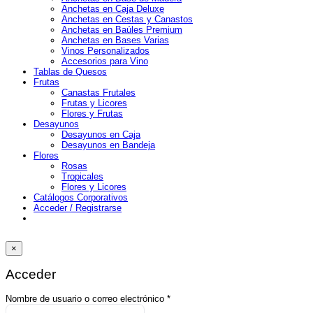
Anchetas en Caja Deluxe
Anchetas en Cestas y Canastos
Anchetas en Baúles Premium
Anchetas en Bases Varias
Vinos Personalizados
Accesorios para Vino
Tablas de Quesos
Frutas
Canastas Frutales
Frutas y Licores
Flores y Frutas
Desayunos
Desayunos en Caja
Desayunos en Bandeja
Flores
Rosas
Tropicales
Flores y Licores
Catálogos Corporativos
Acceder / Registrarse
×
Acceder
Obligatorio
Nombre de usuario o correo electrónico
*