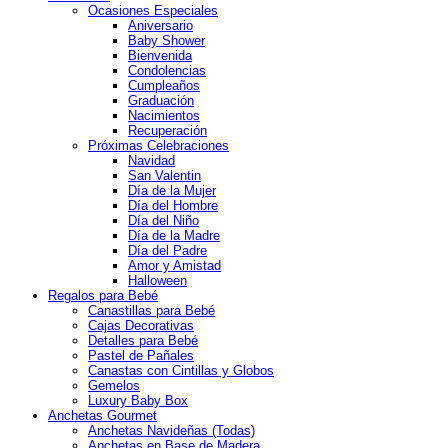
Ocasiones Especiales
Aniversario
Baby Shower
Bienvenida
Condolencias
Cumpleaños
Graduación
Nacimientos
Recuperación
Próximas Celebraciones
Navidad
San Valentin
Día de la Mujer
Día del Hombre
Día del Niño
Día de la Madre
Día del Padre
Amor y Amistad
Halloween
Regalos para Bebé
Canastillas para Bebé
Cajas Decorativas
Detalles para Bebé
Pastel de Pañales
Canastas con Cintillas y Globos
Gemelos
Luxury Baby Box
Anchetas Gourmet
Anchetas Navideñas (Todas)
Anchetas en Base de Madera