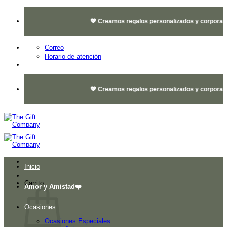
Saltar
al
💖 Creamos regalos personalizados y corporativos
contenido
Correo
Horario de atención
💖 Creamos regalos personalizados y corporativos
Inicio
Carrito
Amor y Amistad❤️
Ocasiones
Ocasiones Especiales