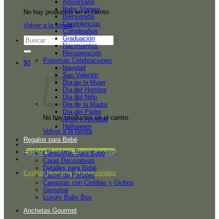
Aniversario
Baby Shower
No hay productos en el carrito.
Bienvenida
Condolencias
Volver a la tienda
Cumpleaños
Graduación
Buscar
Nacimientos
por:
Recuperación
Próximas Celebraciones
$
0
Navidad
San Valentin
Día de la Mujer
Día del Hombre
Día del Niño
Día de la Madre
Día del Padre
No hay productos en el carrito.
Amor y Amistad
Halloween
Volver a la tienda
Regalos para Bebé
Explora Nuestros Promocionales
Canastillas para Bebé
Cajas Decorativas
Detalles para Bebé
Explora Nuestros Promocionales
Pastel de Pañales
Canastas con Cintillas y Globos
Gemelos
Luxury Baby Box
Anchetas Gourmet