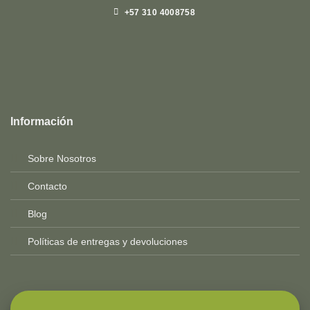
+57 310 4008758
Top
Rated
service
Información
2025-
Sobre Nosotros
Contacto
Blog
Políticas de entregas y devoluciones