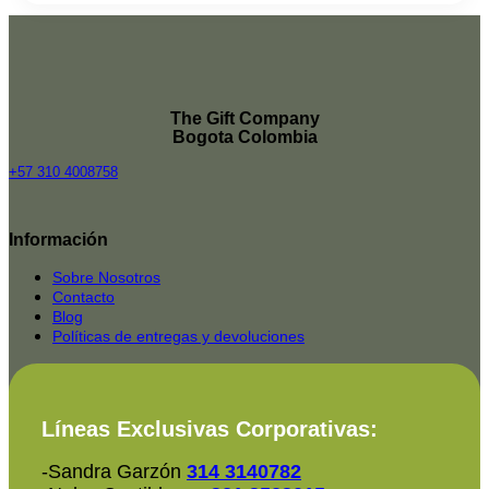
The Gift Company
Bogota Colombia
+57 310 4008758
Top
Rated
Información
service
2025-
Sobre Nosotros
Contacto
Blog
Políticas de entregas y devoluciones
Líneas Exclusivas Corporativas:
-Sandra Garzón
314 3140782