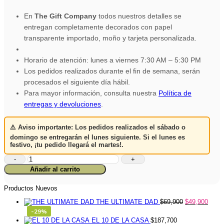
En
The Gift Company
todos nuestros detalles se
entregan completamente decorados con papel
transparente importado, moño y tarjeta personalizada.
Horario de atención: lunes a viernes 7:30 AM – 5:30 PM
Los pedidos realizados durante el fin de semana, serán
procesados el siguiente día hábil.
Para mayor información, consulta nuestra
Política de
entregas y devoluciones
.
⚠️
Aviso importante:
Los pedidos realizados el
sábado o
domingo
se entregarán el
lunes siguiente
. Si el lunes es
festivo,
¡tu pedido llegará el martes!
.
Ancheta
Tierra
Añadir al carrito
Dorada
cantidad
Productos Nuevos
THE ULTIMATE DAD
$
69,900
$
49,900
-29%
EL 10 DE LA CASA
$
187,700