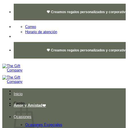
Saltar
al
💖 Creamos regalos personalizados y corporativos 
contenido
Correo
Horario de atención
💖 Creamos regalos personalizados y corporativos 
Inicio
Carrito
Amor y Amistad❤️
Ocasiones
Ocasiones Especiales