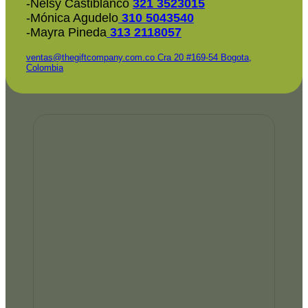
-Nelsy Castiblanco
321 3523015
-Mónica Agudelo
310 5043540
-Mayra Pineda
313 2118057
ventas@thegiftcompany.com.co
Cra 20 #169-54 Bogota,
Colombia