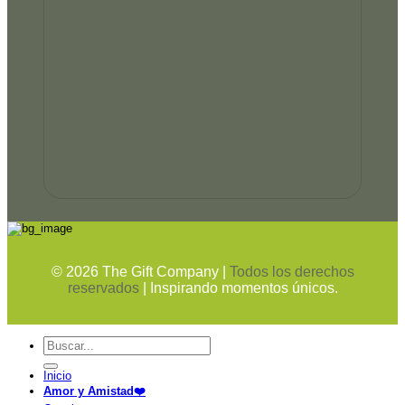
©
2026
The Gift Company |
Todos los derechos
reservados
| Inspirando momentos únicos.
Buscar
por:
Inicio
Amor y Amistad❤️