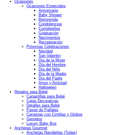
Ocasiones
Ocasiones Especiales
Aniversario
Baby Shower
Bienvenida
Condolencias
Cumpleaños
Graduación
Nacimientos
Recuperación
Próximas Celebraciones
Navidad
San Valentin
Día de la Mujer
Día del Hombre
Día del Niño
Día de la Madre
Día del Padre
Amor y Amistad
Halloween
Regalos para Bebé
Canastillas para Bebé
Cajas Decorativas
Detalles para Bebé
Pastel de Pañales
Canastas con Cintillas y Globos
Gemelos
Luxury Baby Box
Anchetas Gourmet
Anchetas Navideñas (Todas)