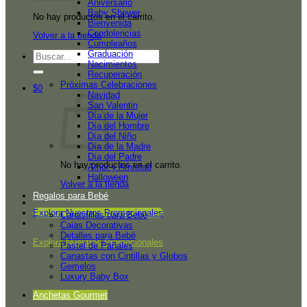
Aniversario
Baby Shower
No hay productos en el carrito.
Bienvenida
Condolencias
Volver a la tienda
Cumpleaños
Graduación
Buscar
Nacimientos
por:
Recuperación
Próximas Celebraciones
$
0
Navidad
San Valentin
Día de la Mujer
Día del Hombre
Día del Niño
Día de la Madre
Día del Padre
No hay productos en el carrito.
Amor y Amistad
Halloween
Volver a la tienda
Regalos para Bebé
Explora Nuestros Promocionales
Canastillas para Bebé
Cajas Decorativas
Detalles para Bebé
Explora Nuestros Promocionales
Pastel de Pañales
Canastas con Cintillas y Globos
Gemelos
Luxury Baby Box
Anchetas Gourmet