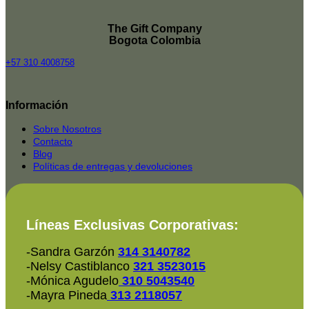
The Gift Company
Bogota Colombia
+57 310 4008758
Top
Rated
Información
service
2025-
Sobre Nosotros
Contacto
Blog
Políticas de entregas y devoluciones
Líneas Exclusivas Corporativas:
-Sandra Garzón
314 3140782
-Nelsy Castiblanco
321 3523015
-Mónica Agudelo
310 5043540
-Mayra Pineda
313 2118057