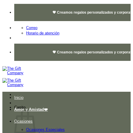
Saltar
al
💖 Creamos regalos personalizados y corporativos
contenido
Correo
Horario de atención
💖 Creamos regalos personalizados y corporativos
Inicio
Carrito
Amor y Amistad❤️
Ocasiones
Ocasiones Especiales