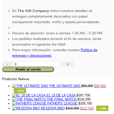
En
The Gift Company
todos nuestros detalles se
entregan completamente decorados con papel
transparente importado, moño y tarjeta personalizada.
Horario de atención: lunes a viernes 7:30 AM – 5:30 PM
Los pedidos realizados durante el fin de semana, serán
procesados el siguiente día hábil.
Para mayor información, consulta nuestra
Política de
entregas y devoluciones
.
Ancheta
Navidad
Añadir al carrito
Especial
cantidad
Productos Nuevos
THE ULTIMATE DAD
$
69,900
$
49,900
-29%
EL 10 DE LA CASA
$
187,700
THE FINAL MATCH
$
118,200
FATHER'S LEAGUE
$
105,700
RESERVA BBQ
$
150,000
$
123,545
-18%