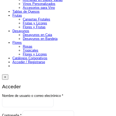
Vinos Personalizados
Accesorios para Vino
Tablas de Quesos
Frutas
Canastas Frutales
Frutas y Licores
Flores y Frutas
Desayunos
Desayunos en Caja
Desayunos en Bandeja
Flores
Rosas
Tropicales
Flores y Licores
Catálogos Corporativos
Acceder / Registrarse
×
Acceder
Obligatorio
Nombre de usuario o correo electrónico
*
Obligatorio
Contraseña
*