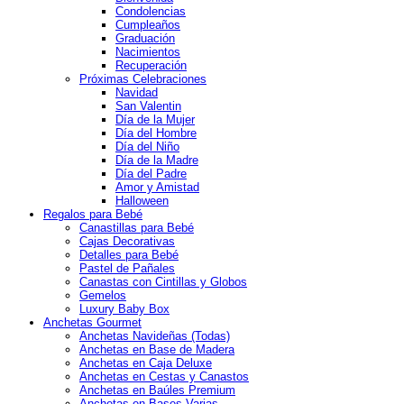
Condolencias
Cumpleaños
Graduación
Nacimientos
Recuperación
Próximas Celebraciones
Navidad
San Valentin
Día de la Mujer
Día del Hombre
Día del Niño
Día de la Madre
Día del Padre
Amor y Amistad
Halloween
Regalos para Bebé
Canastillas para Bebé
Cajas Decorativas
Detalles para Bebé
Pastel de Pañales
Canastas con Cintillas y Globos
Gemelos
Luxury Baby Box
Anchetas Gourmet
Anchetas Navideñas (Todas)
Anchetas en Base de Madera
Anchetas en Caja Deluxe
Anchetas en Cestas y Canastos
Anchetas en Baúles Premium
Anchetas en Bases Varias