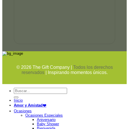
©
2026
The Gift Company |
Todos los derechos
reservados
| Inspirando momentos únicos.
Buscar
por:
Inicio
Amor y Amistad❤️
Ocasiones
Ocasiones Especiales
Aniversario
Baby Shower
Bienvenida