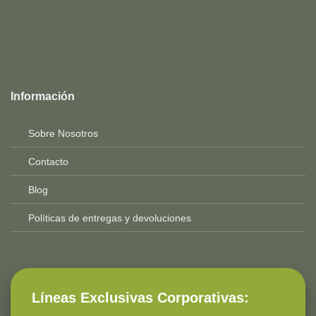
Top
Rated
service
Información
2025-
Sobre Nosotros
Contacto
Blog
Políticas de entregas y devoluciones
Líneas Exclusivas Corporativas: