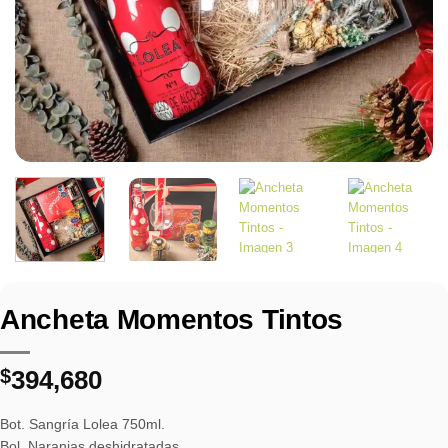
Ancheta Momentos Tintos
$
394,680
Bot. Sangría Lolea 750ml.
Bol. Naranjas deshidratadas.