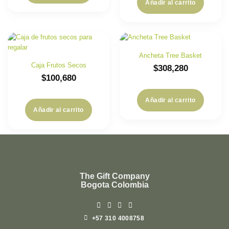
Añadir al carrito
Ancheta Tree Basket
Caja Frutos Secos
$
308,280
$
100,680
Añadir al carrito
Añadir al carrito
The Gift Company
Bogota Colombia
+57 310 4008758