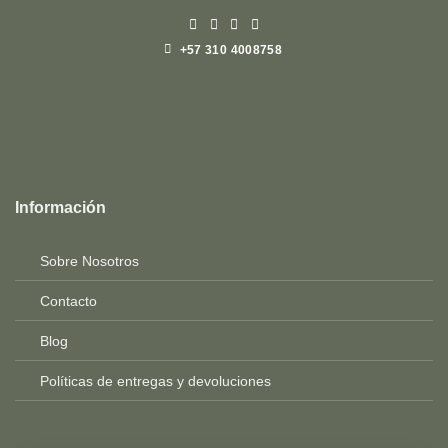
+57 310 4008758
Top
Rated
service
Información
2025-
Sobre Nosotros
Contacto
Blog
Políticas de entregas y devoluciones