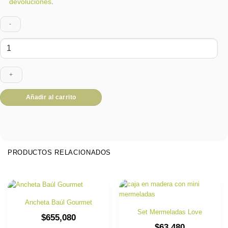
devoluciones
.
Ancheta
Caja
Encanto
cantidad
Añadir al carrito
PRODUCTOS RELACIONADOS
Ancheta Baúl Gourmet
Set Mermeladas Love
$
655,080
$
63,480