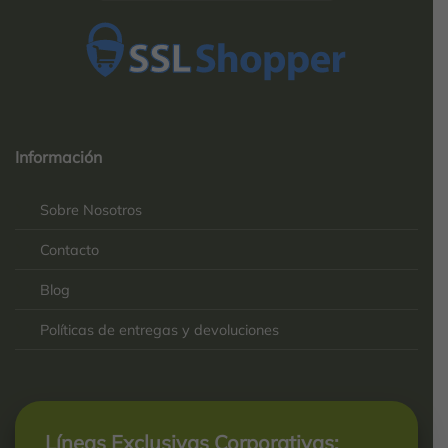
Top
Rated
service
Información
2025-
Sobre Nosotros
Contacto
Blog
Políticas de entregas y devoluciones
Líneas Exclusivas Corporativas: